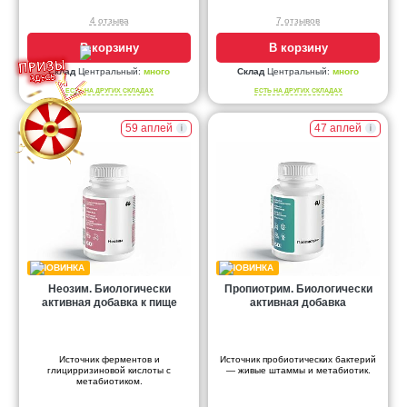
4 отзыва
7 отзывов
В корзину
В корзину
Склад
Центральный:
много
Склад
Центральный:
много
ЕСТЬ НА ДРУГИХ СКЛАДАХ
ЕСТЬ НА ДРУГИХ СКЛАДАХ
59 аплей
47 аплей
Неозим. Биологически
Пропиотрим. Биологически
активная добавка к пище
активная добавка
Источник ферментов и
Источник пробиотических бактерий
глицирризиновой кислоты с
— живые штаммы и метабиотик.
метабиотиком.