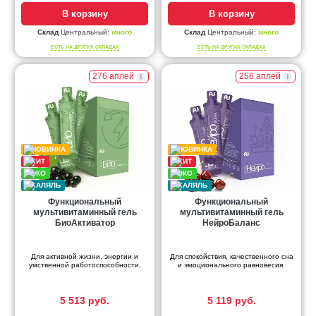
В корзину
В корзину
Склад
Центральный:
много
Склад
Центральный:
много
ЕСТЬ НА ДРУГИХ СКЛАДАХ
ЕСТЬ НА ДРУГИХ СКЛАДАХ
276 аплей
256 аплей
Функциональный
Функциональный
мультивитаминный гель
мультивитаминный гель
БиоАктиватор
НейроБаланс
Для активной жизни, энергии и
Для спокойствия, качественного сна
умственной работоспособности.
и эмоционального равновесия.
5 513 руб.
5 119 руб.