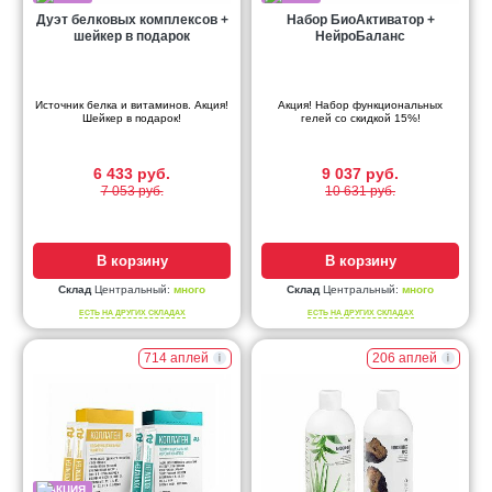
Дуэт белковых комплексов +
Набор БиоАктиватор +
шейкер в подарок
НейроБаланс
Источник белка и витаминов. Акция!
Акция! Набор функциональных
Шейкер в подарок!
гелей со скидкой 15%!
6 433 руб.
9 037 руб.
7 053 руб.
10 631 руб.
В корзину
В корзину
Склад
Центральный:
много
Склад
Центральный:
много
ЕСТЬ НА ДРУГИХ СКЛАДАХ
ЕСТЬ НА ДРУГИХ СКЛАДАХ
714 аплей
206 аплей