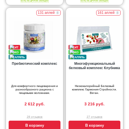
ЕСТЬ НА ДРУГИХ СКЛАДАХ
ЕСТЬ НА ДРУГИХ СКЛАДАХ
131 аплей
161 аплей
Пребиотический комплекс
Многофункциональный
белковый комплекс Клубника
Для комфортного пищеварения и
Низкокалорийный Белковый
разнообразного рациона с
комплекс Гармония Стройности.
пищевыми волокнами.
Веган.
2 612 руб.
3 216 руб.
28 отзывов
27 отзывов
В корзину
В корзину