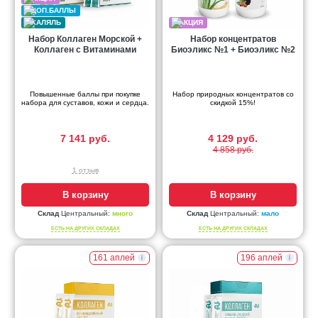
Набор Коллаген Морской +
Набор концентратов
Коллаген с Витаминами
Биоэликс №1 + Биоэликс №2
Повышенные баллы при покупке
Набор природных концентратов со
набора для суставов, кожи и сердца.
скидкой 15%!
7 141 руб.
4 129 руб.
4 858 руб.
1 отзыв
В корзину
В корзину
Склад
Центральный:
много
Склад
Центральный:
мало
ЕСТЬ НА ДРУГИХ СКЛАДАХ
ЕСТЬ НА ДРУГИХ СКЛАДАХ
161 аплей
196 аплей