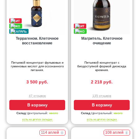
Террагеном. Клеточное
Магритель. Клеточное
восстановление
очищение
Питьевой концентрат фульвовых и
Питьевой концентрат с
гуминовых кислот для осознанного
биодоступной формой диоксида
питания.
кремния.
3 500 руб.
2 218 руб.
47 отзывов
135 отзывов
В корзину
В корзину
Склад
Центральный:
много
Склад
Центральный:
много
ЕСТЬ НА ДРУГИХ СКЛАДАХ
ЕСТЬ НА ДРУГИХ СКЛАДАХ
114 аплей
108 аплей