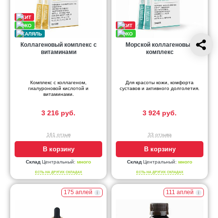
Коллагеновый комплекс с
Морской коллагеновый
витаминами
комплекс
Комплекс с коллагеном,
Для красоты кожи, комфорта
гиалуроновой кислотой и
суставов и активного долголетия.
витаминами.
3 216 руб.
3 924 руб.
161 отзыв
33 отзыва
В корзину
В корзину
Склад
Центральный:
много
Склад
Центральный:
много
ЕСТЬ НА ДРУГИХ СКЛАДАХ
ЕСТЬ НА ДРУГИХ СКЛАДАХ
175 аплей
111 аплей