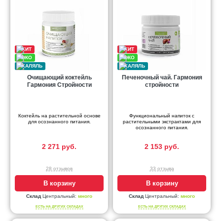
Очищающий коктейль
Печеночный чай. Гармония
Гармония Стройности
стройности
Коктейль на растительной основе
Функциональный напиток с
для осознанного питания.
растительными экстрактами для
осознанного питания.
2 271 руб.
2 153 руб.
28 отзывов
33 отзыва
В корзину
В корзину
Склад
Центральный:
много
Склад
Центральный:
много
ЕСТЬ НА ДРУГИХ СКЛАДАХ
ЕСТЬ НА ДРУГИХ СКЛАДАХ