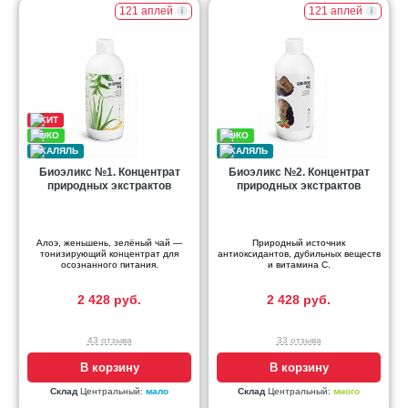
121 аплей
121 аплей
Биоэликс №1. Концентрат
Биоэликс №2. Концентрат
природных экстрактов
природных экстрактов
Алоэ, женьшень, зелёный чай —
Природный источник
тонизирующий концентрат для
антиоксидантов, дубильных веществ
осознанного питания.
и витамина С.
2 428 руб.
2 428 руб.
43 отзыва
33 отзыва
В корзину
В корзину
Склад
Центральный:
мало
Склад
Центральный:
много