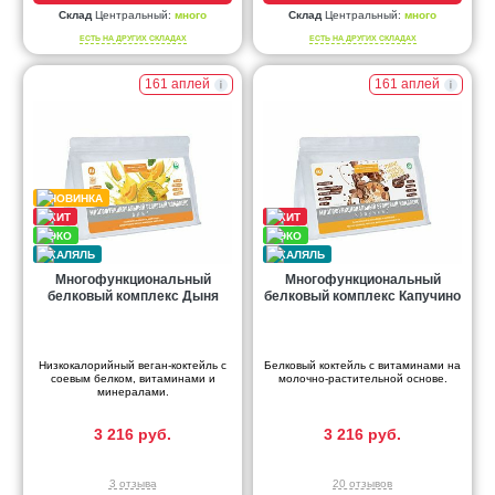
Склад
Центральный:
много
Склад
Центральный:
много
ЕСТЬ НА ДРУГИХ СКЛАДАХ
ЕСТЬ НА ДРУГИХ СКЛАДАХ
161 аплей
161 аплей
Многофункциональный
Многофункциональный
белковый комплекс Дыня
белковый комплекс Капучино
Низкокалорийный веган-коктейль с
Белковый коктейль с витаминами на
соевым белком, витаминами и
молочно-растительной основе.
минералами.
3 216 руб.
3 216 руб.
3 отзыва
20 отзывов