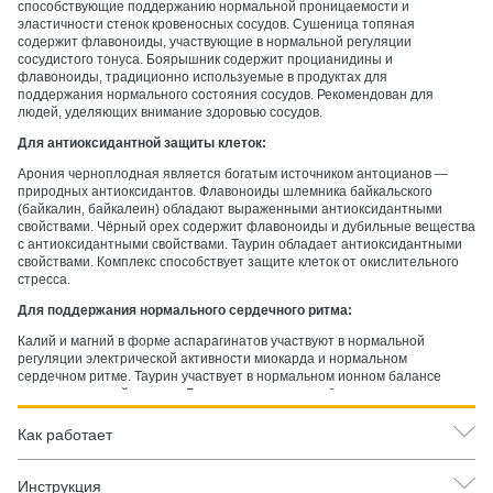
способствующие поддержанию нормальной проницаемости и
эластичности стенок кровеносных сосудов. Сушеница топяная
содержит флавоноиды, участвующие в нормальной регуляции
сосудистого тонуса. Боярышник содержит процианидины и
флавоноиды, традиционно используемые в продуктах для
поддержания нормального состояния сосудов. Рекомендован для
людей, уделяющих внимание здоровью сосудов.
Для антиоксидантной защиты клеток:
Арония черноплодная является богатым источником антоцианов —
природных антиоксидантов. Флавоноиды шлемника байкальского
(байкалин, байкалеин) обладают выраженными антиоксидантными
свойствами. Чёрный орех содержит флавоноиды и дубильные вещества
с антиоксидантными свойствами. Таурин обладает антиоксидантными
свойствами. Комплекс способствует защите клеток от окислительного
стресса.
Для поддержания нормального сердечного ритма:
Калий и магний в форме аспарагинатов участвуют в нормальной
регуляции электрической активности миокарда и нормальном
сердечном ритме. Таурин участвует в нормальном ионном балансе
клеток сердечной мышцы. Боярышник содержит биологически активные
вещества, традиционно используемые в продуктах для поддержания
нормального сердечного ритма. Рекомендован для людей, уделяющих
Как работает
внимание поддержанию нормальной функции проводящей системы
сердца.
Инструкция