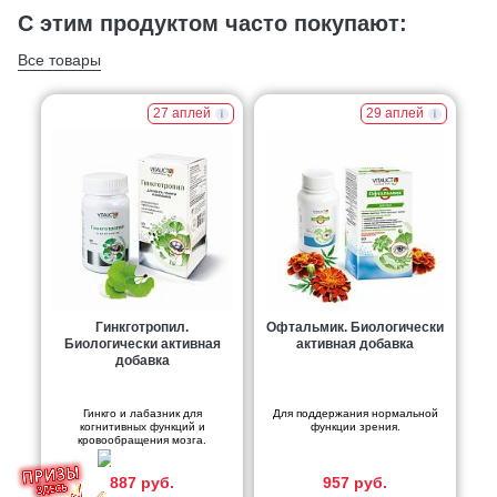
С этим продуктом часто покупают:
Все товары
27 аплей
29 аплей
Гинкготропил.
Офтальмик. Биологически
Биологически активная
активная добавка
добавка
Гинкго и лабазник для
Для поддержания нормальной
когнитивных функций и
функции зрения.
кровообращения мозга.
887 руб.
957 руб.