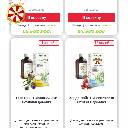
59 отзывов
24 отзыва
В корзину
В корзину
Склад
Центральный:
много
Склад
Центральный:
много
ЕСТЬ НА ДРУГИХ СКЛАДАХ
ЕСТЬ НА ДРУГИХ СКЛАДАХ
41 аплей
42 аплей
Гепатроп. Биологически
Хорда’лайт. Биологически
активная добавка
активная добавка
Для поддержания нормальной
Для поддержания нормальной
функции печени и
функции суставов.
желчевыводящих путей.