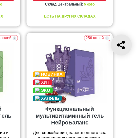
о
Склад
Центральный:
много
АХ
ЕСТЬ НА ДРУГИХ СКЛАДАХ
 аплей
256 аплей
й
Функциональный
гель
мультивитаминный гель
НейроБаланс
ии и
Для спокойствия, качественного сна
ости.
и эмоционального равновесия.