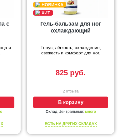
ла с
Гель-бальзам для ног
охлаждающий
нца и
Тонус, лёгкость, охлаждение,
.
свежесть и комфорт для ног.
825 руб.
2 отзыва
В корзину
о
Склад
Центральный:
много
АХ
ЕСТЬ НА ДРУГИХ СКЛАДАХ