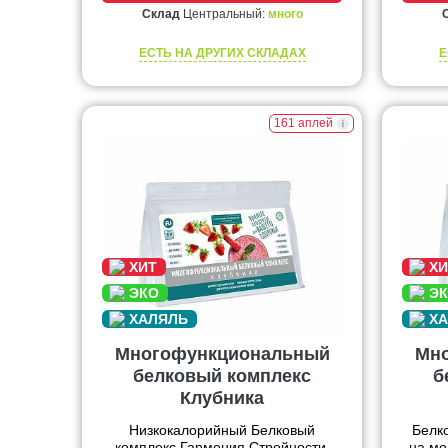
Склад
Центральный:
много
ЕСТЬ НА ДРУГИХ СКЛАДАХ
Е
161 аплей
Многофункциональный
Мн
белковый комплекс
б
Клубника
Низкокалорийный Белковый
Белк
комплекс Гармония Стройности.
на мо