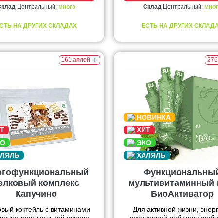
Склад
Центральный:
много
Склад
Центральный:
мног
СТЬ НА ДРУГИХ СКЛАДАХ
ЕСТЬ НА ДРУГИХ СКЛАД
161 аплей
276
огофункциональный
Функциональны
елковый комплекс
мультивитаминный 
Капучино
БиоАктиватор
овый коктейль с витаминами
Для активной жизни, энерг
лочно-растительной основе.
умственной работоспособн