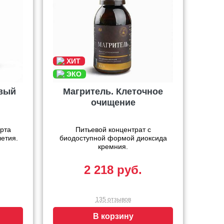
овый
Магритель. Клеточное
очищение
рта
Питьевой концентрат с
летия.
биодоступной формой диоксида
кремния.
2 218 руб.
135 отзывов
В корзину