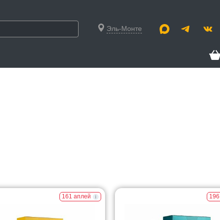
Эль-Монте
161 аплей
196