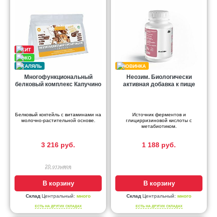
Многофункциональный
Неозим. Биологически
белковый комплекс Капучино
активная добавка к пище
Белковый коктейль с витаминами на
Источник ферментов и
молочно-растительной основе.
глицирризиновой кислоты с
метабиотиком.
3 216 руб.
1 188 руб.
20 отзывов
В корзину
В корзину
Склад
Центральный:
много
Склад
Центральный:
много
ЕСТЬ НА ДРУГИХ СКЛАДАХ
ЕСТЬ НА ДРУГИХ СКЛАДАХ