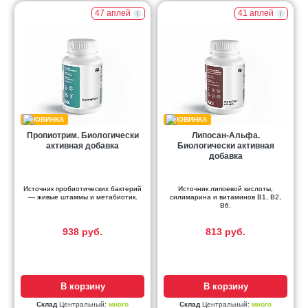
47 аплей
41 аплей
Пропиотрим. Биологически
Липосан-Альфа.
активная добавка
Биологически активная
добавка
Источник пробиотических бактерий
Источник липоевой кислоты,
— живые штаммы и метабиотик.
силимарина и витаминов В1, В2,
В6.
938 руб.
813 руб.
В корзину
В корзину
Склад
Центральный:
много
Склад
Центральный:
много