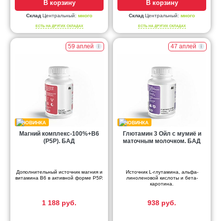
В корзину
В корзину
Склад
Центральный:
много
Склад
Центральный:
много
ЕСТЬ НА ДРУГИХ СКЛАДАХ
ЕСТЬ НА ДРУГИХ СКЛАДАХ
59 аплей
47 аплей
Магний комплекс-100%+В6
Глютамин 3 Ойл с мумиё и
(Р5Р). БАД
маточным молочком. БАД
Дополнительный источник магния и
Источник L-глутамина, альфа-
витамина В6 в активной форме Р5Р.
линоленовой кислоты и бета-
каротина.
1 188 руб.
938 руб.