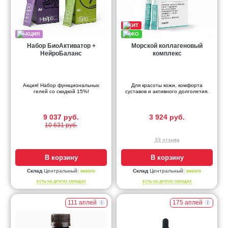
Набор БиоАктиватор +
Морской коллагеновый
НейроБаланс
комплекс
Акция! Набор функциональных
Для красоты кожи, комфорта
гелей со скидкой 15%!
суставов и активного долголетия.
9 037 руб.
3 924 руб.
10 631 руб.
33 отзыва
В корзину
В корзину
Склад
Центральный:
много
Склад
Центральный:
много
ЕСТЬ НА ДРУГИХ СКЛАДАХ
ЕСТЬ НА ДРУГИХ СКЛАДАХ
111 аплей
175 аплей