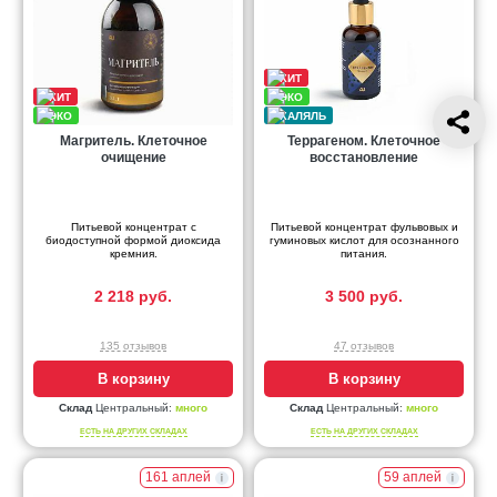
Магритель. Клеточное
Террагеном. Клеточное
очищение
восстановление
Питьевой концентрат с
Питьевой концентрат фульвовых и
биодоступной формой диоксида
гуминовых кислот для осознанного
кремния.
питания.
2 218 руб.
3 500 руб.
135 отзывов
47 отзывов
В корзину
В корзину
Склад
Центральный:
много
Склад
Центральный:
много
ЕСТЬ НА ДРУГИХ СКЛАДАХ
ЕСТЬ НА ДРУГИХ СКЛАДАХ
161 аплей
59 аплей