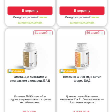
В корзину
В корзину
Склад
Центральный:
много
Склад
Центральный:
много
ЕСТЬ НА ДРУГИХ СКЛАДАХ
ЕСТЬ НА ДРУГИХ СКЛАДАХ
41 аплей
66 аплей
Омега-3, с лизатами и
Витамин С 900 мг, 5 актив
экстрактом эхинацеи. БАД
форм. БАД
Источник ПНЖК омега-3 и
Дополнительный источник
гидроксикоричных кислот с тремя
витаминов С и Е, бета-каротина —
метабиотиками.
8 активных веществ.