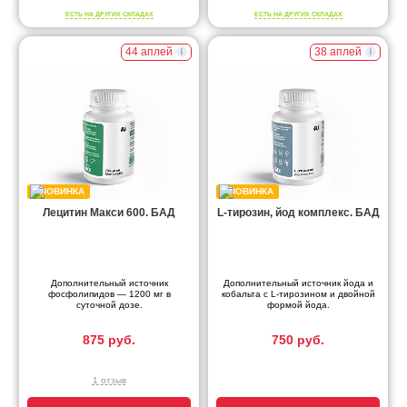
ЕСТЬ НА ДРУГИХ СКЛАДАХ
ЕСТЬ НА ДРУГИХ СКЛАДАХ
44 аплей
38 аплей
Лецитин Макси 600. БАД
L-тирозин, йод комплекс. БАД
Дополнительный источник
Дополнительный источник йода и
фосфолипидов — 1200 мг в
кобальта с L-тирозином и двойной
суточной дозе.
формой йода.
875 руб.
750 руб.
1 отзыв