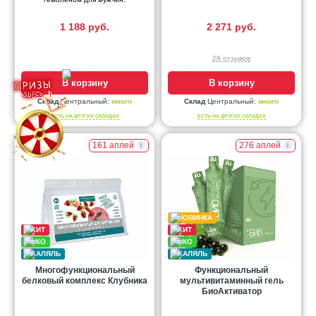
1 188 руб.
2 271 руб.
28 отзывов
В корзину
В корзину
Склад
Центральный:
много
Склад
Центральный:
много
ЕСТЬ НА ДРУГИХ СКЛАДАХ
ЕСТЬ НА ДРУГИХ СКЛАДАХ
161 аплей
276 аплей
Многофункциональный
Функциональный
белковый комплекс Клубника
мультивитаминный гель
БиоАктиватор