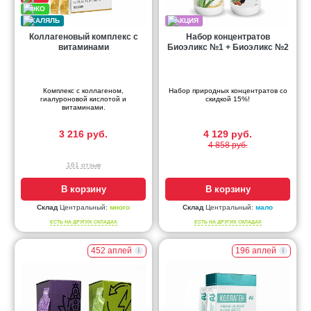
Коллагеновый комплекс с
Набор концентратов
витаминами
Биоэликс №1 + Биоэликс №2
Комплекс с коллагеном,
Набор природных концентратов со
гиалуроновой кислотой и
скидкой 15%!
витаминами.
3 216 руб.
4 129 руб.
4 858 руб.
161 отзыв
В корзину
В корзину
Склад
Центральный:
много
Склад
Центральный:
мало
ЕСТЬ НА ДРУГИХ СКЛАДАХ
ЕСТЬ НА ДРУГИХ СКЛАДАХ
452 аплей
196 аплей