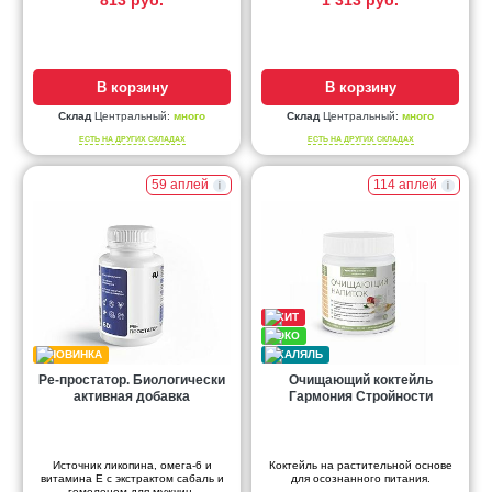
813 руб.
1 313 руб.
В корзину
В корзину
Склад
Центральный:
много
Склад
Центральный:
много
ЕСТЬ НА ДРУГИХ СКЛАДАХ
ЕСТЬ НА ДРУГИХ СКЛАДАХ
59 аплей
114 аплей
Ре-простатор. Биологически
Очищающий коктейль
активная добавка
Гармония Стройности
Источник ликопина, омега-6 и
Коктейль на растительной основе
витамина Е с экстрактом сабаль и
для осознанного питания.
гемоленом для мужчин.