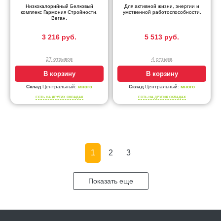
Низкокалорийный Белковый
Для активной жизни, энергии и
комплекс Гармония Стройности.
умственной работоспособности.
Веган.
3 216 руб.
5 513 руб.
27 отзывов
4 отзыва
В корзину
В корзину
Склад
Центральный:
много
Склад
Центральный:
много
ЕСТЬ НА ДРУГИХ СКЛАДАХ
ЕСТЬ НА ДРУГИХ СКЛАДАХ
1
2
3
Показать еще