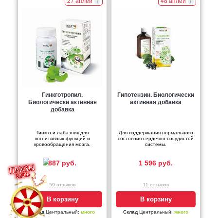
27 аплей
48 аплей
Гинкготропил.
Гипотензин. Биологически
Биологически активная
активная добавка
добавка
Гинкго и лабазник для
Для поддержания нормального
когнитивных функций и
состояния сердечно-сосудистой
кровообращения мозга.
системы.
887 руб.
1 596 руб.
59 отзывов
11 отзывов
В корзину
В корзину
Склад
Центральный:
много
Склад
Центральный:
много