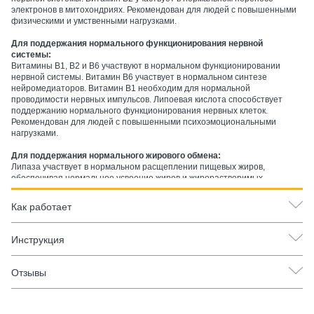
электронов в митохондриях. Рекомендован для людей с повышенными
физическими и умственными нагрузками.
Для поддержания нормального функционирования нервной
системы:
Витамины B1, B2 и B6 участвуют в нормальном функционировании
нервной системы. Витамин B6 участвует в нормальном синтезе
нейромедиаторов. Витамин B1 необходим для нормальной
проводимости нервных импульсов. Липоевая кислота способствует
поддержанию нормального функционирования нервных клеток.
Рекомендован для людей с повышенными психоэмоциональными
нагрузками.
Для поддержания нормального жирового обмена:
Липаза участвует в нормальном расщеплении пищевых жиров,
обеспечивая нормальное усвоение жиров и жирорастворимых
витаминов. Липоевая кислота участвует в нормальном обмене жирных
кислот. Рекомендован для людей, уделяющих внимание нормальному
Как работает
липидному обмену.
Инструкция
Отзывы