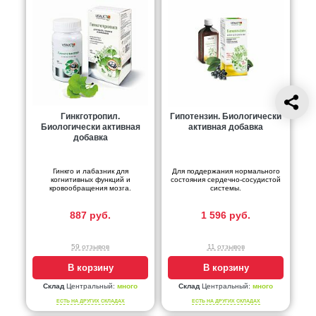
Гинкготропил.
Гипотензин. Биологически
Биологически активная
активная добавка
добавка
Гинкго и лабазник для
Для поддержания нормального
когнитивных функций и
состояния сердечно-сосудистой
кровообращения мозга.
системы.
887 руб.
1 596 руб.
59 отзывов
11 отзывов
В корзину
В корзину
Склад
Центральный:
много
Склад
Центральный:
много
ЕСТЬ НА ДРУГИХ СКЛАДАХ
ЕСТЬ НА ДРУГИХ СКЛАДАХ