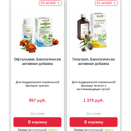
29 аплей
41 аплей
Офтальмик. Биологически
Гепатроп. Биологически
активная добавка
активная добавка
Для поддержания нормальной
Для поддержания нормальной
функции зрения.
функции печени и
желчевыводящих путей.
957 руб.
1 375 руб.
24 отзыва
24 отзыва
В корзину
В корзину
Склад
Центральный:
много
Склад
Центральный:
много