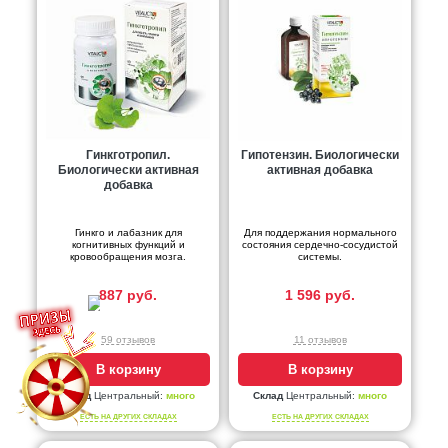
Гинкготропил.
Гипотензин. Биологически
Биологически активная
активная добавка
добавка
Гинкго и лабазник для
Для поддержания нормального
когнитивных функций и
состояния сердечно-сосудистой
кровообращения мозга.
системы.
887 руб.
1 596 руб.
59 отзывов
11 отзывов
В корзину
В корзину
Склад
Центральный:
много
Склад
Центральный:
много
ЕСТЬ НА ДРУГИХ СКЛАДАХ
ЕСТЬ НА ДРУГИХ СКЛАДАХ