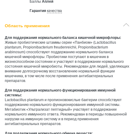
Баллы
Аплей
Гарантия
качества
Область применения
Для поддержания нормального баланса кишечной микрофлоры:
Живые пробиотические штаммы серии «Панбиом» (Lactobacillus
plantarum, Propionibacterium freudenreichii, Propionibacterium
arabinosum) способствуют поддержанию нормального баланса
кишечной микрофлоры. Пробиотики поступают в кишечник в
жизнеспособном состоянии и участвуют в поддержании нормального
состояния кишечной микробиоты. Рекомендован для людей, уделяющих
внимание долгосрочному восстановлению нормальной функции
кишечника, в том числе после применения антибактериальных
препаратов.
Для поддержания нормального функционирования иммунной
системы:
Lactobacillus plantarum и пропионовокислые бактерии способствуют
поддержанию нормального функционирования иммунной системы.
Метабиотик «Ультрализат пептидный» участвует в поддержании
нормального иммунного ответа. Рекомендован в периоды повышенной
нагрузки на иммунную систему и в период применения
антибактериальных препаратов.
Для поддержания нормального обмена веществ: