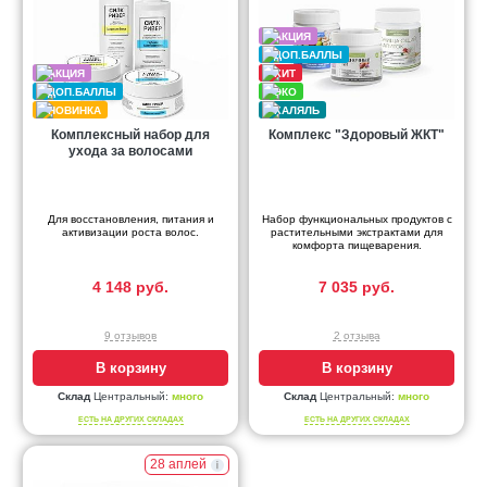
Комплексный набор для
Комплекс "Здоровый ЖКТ"
ухода за волосами
Для восстановления, питания и
Набор функциональных продуктов с
активизации роста волос.
растительными экстрактами для
комфорта пищеварения.
4 148 руб.
7 035 руб.
9 отзывов
2 отзыва
В корзину
В корзину
Склад
Центральный:
много
Склад
Центральный:
много
ЕСТЬ НА ДРУГИХ СКЛАДАХ
ЕСТЬ НА ДРУГИХ СКЛАДАХ
28 аплей