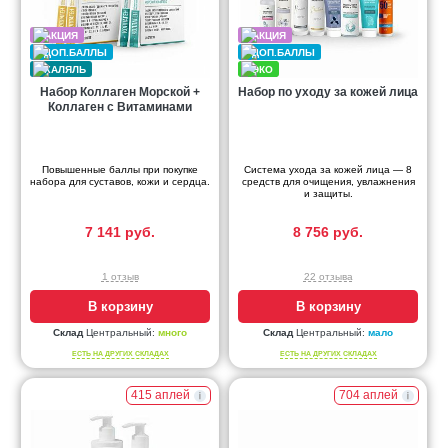
Набор Коллаген Морской +
Набор по уходу за кожей лица
Коллаген с Витаминами
Повышенные баллы при покупке
Система ухода за кожей лица — 8
набора для суставов, кожи и сердца.
средств для очищения, увлажнения
и защиты.
7 141 руб.
8 756 руб.
1 отзыв
22 отзыва
В корзину
В корзину
Склад
Центральный:
много
Склад
Центральный:
мало
ЕСТЬ НА ДРУГИХ СКЛАДАХ
ЕСТЬ НА ДРУГИХ СКЛАДАХ
415 аплей
704 аплей