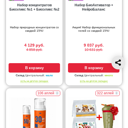
Набор концентратов
Набор БиоАктиватор +
Биоэликс №1 + Биоэликс №2
НейроБаланс
Набор природных концентратов со
Акция! Набор функциональных
скидкой 15%!
гелей со скидкой 15%!
4 129 руб.
9 037 руб.
4 858 руб.
10 631 руб.
В корзину
В корзину
Склад
Центральный:
мало
Склад
Центральный:
много
ЕСТЬ НА ДРУГИХ СКЛАДАХ
ЕСТЬ НА ДРУГИХ СКЛАДАХ
106 аплей
322 аплей