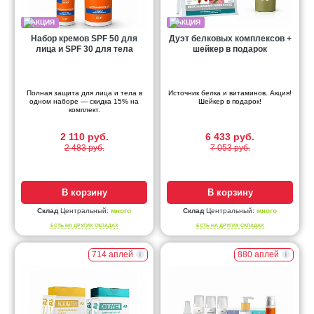
Набор кремов SPF 50 для
Дуэт белковых комплексов +
лица и SPF 30 для тела
шейкер в подарок
Полная защита для лица и тела в
Источник белка и витаминов. Акция!
одном наборе — скидка 15% на
Шейкер в подарок!
комплект.
2 110 руб.
6 433 руб.
2 483 руб.
7 053 руб.
В корзину
В корзину
Склад
Центральный:
много
Склад
Центральный:
много
ЕСТЬ НА ДРУГИХ СКЛАДАХ
ЕСТЬ НА ДРУГИХ СКЛАДАХ
714 аплей
880 аплей