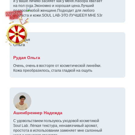
и у ваше личико засияет как у меня.Набора хватает
на пол года.Экономно и хорошая цена.Лучший
подарок любой женщине.Подходит для любого
возраста и кожи.SOUL LAB-ЭТО ЛУЧШЕЕ!!! МНЕ 53г
Рудая Ольга
Очень, очень в восторге от косметической линейки.
Кожа преобразилось, стала гладкой на ощупь
Ашенбреннер Надежда
С удовольствием пользуюсь уходовой косметикой
Soul Lab. Лёгкая текстура, ненавязчивый аромат,
простота в использовании заменяет мне салонный