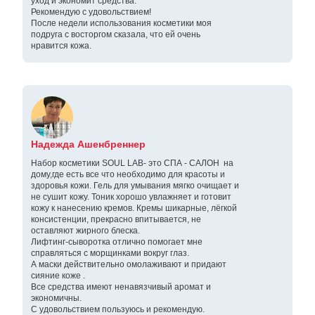
уход и экономит средства.
Рекомендую с удовольствием!
После недели использования косметики моя
подруга с восторгом сказала, что ей очень
нравится кожа.
Надежда Ашенбреннер
Набор косметики SOUL LAB- это СПА - САЛОН на
дому,где есть все что необходимо для красоты и
здоровья кожи. Гель для умывания мягко очищает и
не сушит кожу. Тоник хорошо увлажняет и готовит
кожу к нанесению кремов. Кремы шикарные, лёгкой
консистенции, прекрасно впитывается, не
оставляют жирного блеска.
Лифтинг-сыворотка отлично помогает мне
справляться с морщинками вокруг глаз.
А маски действительно омолаживают и придают
сияние коже .
Все средства имеют ненавязчивый аромат и
экономичны.
С удовольствием пользуюсь и рекомендую.