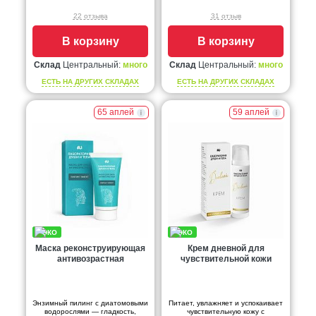
22 отзыва
31 отзыв
В корзину
В корзину
Склад
Центральный:
много
Склад
Центральный:
много
ЕСТЬ НА ДРУГИХ СКЛАДАХ
ЕСТЬ НА ДРУГИХ СКЛАДАХ
65 аплей
59 аплей
Маска реконструирующая
Крем дневной для
антивозрастная
чувствительной кожи
Энзимный пилинг с диатомовыми
Питает, увлажняет и успокаивает
водорослями — гладкость,
чувствительную кожу с