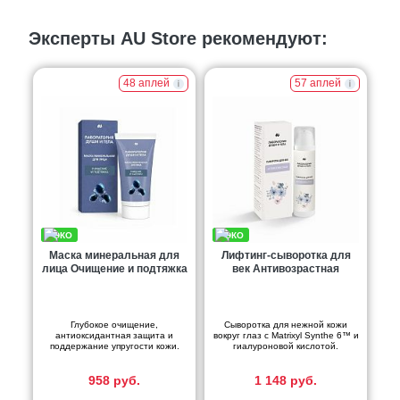
Эксперты AU Store рекомендуют:
48 аплей
57 аплей
Маска минеральная для
Лифтинг-сыворотка для
лица Очищение и подтяжка
век Антивозрастная
Глубокое очищение,
Сыворотка для нежной кожи
антиоксидантная защита и
вокруг глаз с Matrixyl Synthe 6™ и
поддержание упругости кожи.
гиалуроновой кислотой.
958 руб.
1 148 руб.