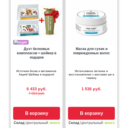
Дуэт белковых
Маска для сухих и
комплексов + шейкер в
поврежденных волос
подарок
Источник белка и витаминов.
Интенсивное питание и
Акция! Шейкер в подарок!
восстановление с маслами ши и
таману.
6 433 руб.
1 536 руб.
7 053 руб.
В корзину
В корзину
Склад
Центральный:
много
Склад
Центральный:
много