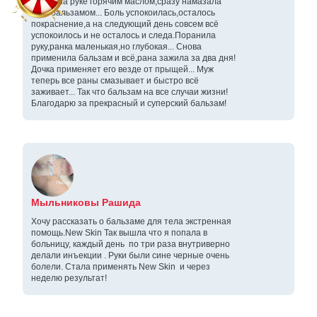
палец на руке горячим маслом,сразу намазала
весь бальзамом... Боль успокоилась,осталось
покраснение,а на следующий день совсем всё
успокоилось и не осталось и следа.Поранила
руку,ранка маленькая,но глубокая... Снова
применила бальзам и всё,рана зажила за два дня!
Дочка применяет его везде от прыщей... Муж
теперь все раны смазывает и быстро всё
заживает... Так что бальзам на все случаи жизни!
Благодарю за прекрасный и суперский бальзам!
Мыльниковы Рашида
Хочу рассказать о бальзаме для тела экстренная
помощь.New Skin Так вышла что я попала в
больницу, каждый день по три раза внутриверно
делали инъекции . Руки были сине черные очень
болели. Стала применять New Skin и через
неделю результат!