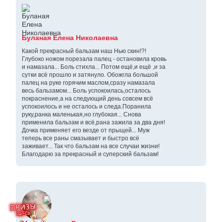
Буланая Елена Николаевна
Какой прекрасный бальзам наш Нью скин!?!
Глубоко ножом порезала палец - остановила кровь
и намазала... Боль стихла... Потом ещё,и ещё ,и за
сутки всё прошло и затянуло. Обожгла большой
палец на руке горячим маслом,сразу намазала
весь бальзамом... Боль успокоилась,осталось
покраснение,а на следующий день совсем всё
успокоилось и не осталось и следа.Поранила
руку,ранка маленькая,но глубокая... Снова
применила бальзам и всё,рана зажила за два дня!
Дочка применяет его везде от прыщей... Муж
теперь все раны смазывает и быстро всё
заживает... Так что бальзам на все случаи жизни!
Благодарю за прекрасный и суперский бальзам!