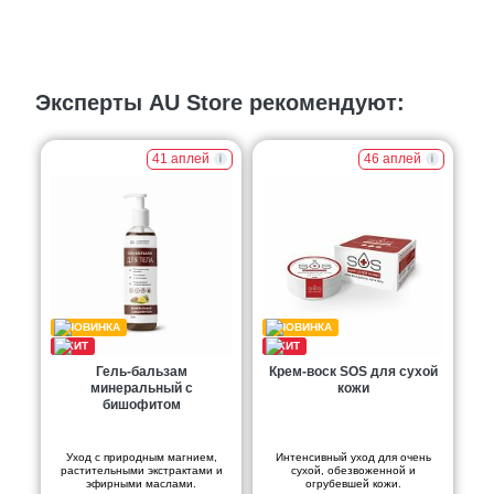
Эксперты AU Store рекомендуют:
41 аплей
46 аплей
Гель-бальзам
Крем-воск SOS для сухой
минеральный с
кожи
бишофитом
Уход с природным магнием,
Интенсивный уход для очень
растительными экстрактами и
сухой, обезвоженной и
эфирными маслами.
огрубевшей кожи.