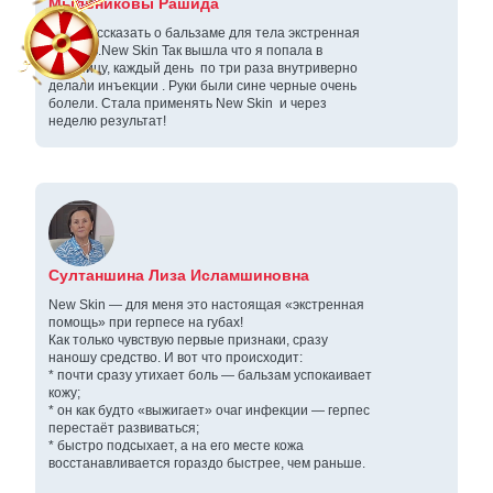
Мыльниковы Рашида
Хочу рассказать о бальзаме для тела экстренная
помощь.New Skin Так вышла что я попала в
больницу, каждый день по три раза внутриверно
делали инъекции . Руки были сине черные очень
болели. Стала применять New Skin и через
неделю результат!
Султаншина Лиза Исламшиновна
New Skin — для меня это настоящая «экстренная
помощь» при герпесе на губах!
Как только чувствую первые признаки, сразу
наношу средство. И вот что происходит:
* почти сразу утихает боль — бальзам успокаивает
кожу;
* он как будто «выжигает» очаг инфекции — герпес
перестаёт развиваться;
* быстро подсыхает, а на его месте кожа
восстанавливается гораздо быстрее, чем раньше.