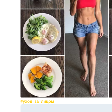
#уход_за_лицом