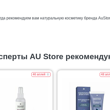
огда рекомендуем вам натуральную косметику бренда AuSt
сперты AU Store рекоменду
46 аплей
48 ап