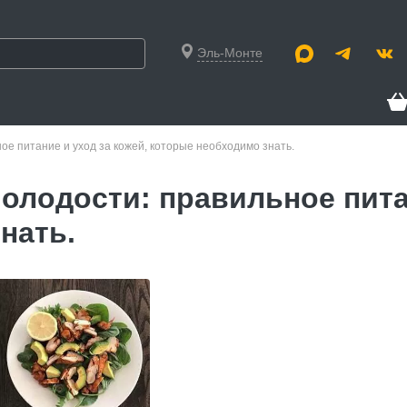
Эль-Монте
е питание и уход за кожей, которые необходимо знать.
олодости: правильное питан
нать.