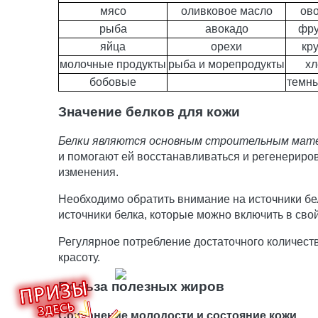
мясо
оливковое масло
ов
рыба
авокадо
фру
яйца
орехи
кр
молочные продукты
рыба и морепродукты
хл
бобовые
темны
Значение белков для кожи
Белки являются основным строительным мате
и помогают ей восстанавливаться и регенериро
изменения.
Необходимо обратить внимание на источники бел
источники белка, которые можно включить в сво
Регулярное потребление достаточного количеств
красоту.
Польза полезных жиров
Сохранение молодости и состояние кожи