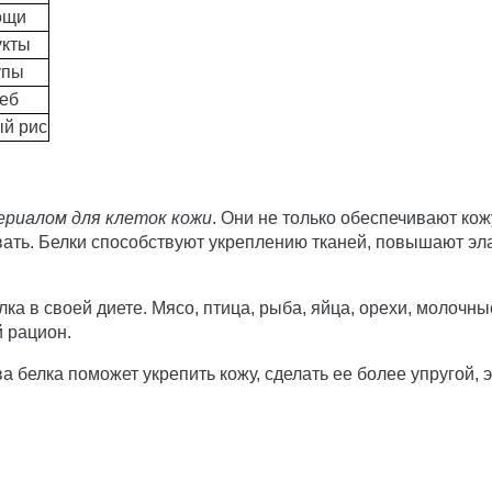
ощи
кты
упы
еб
й рис
риалом для клеток кожи
. Они не только обеспечивают к
вать. Белки способствуют укреплению тканей, повышают эл
ка в своей диете. Мясо, птица, рыба, яйца, орехи, молочны
й рацион.
а белка поможет укрепить кожу, сделать ее более упругой, 