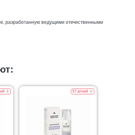
ore, разработанную ведущими отечественными
ют:
лей
57 аплей