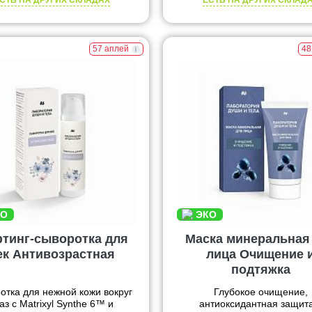
СТЬ НА ДРУГИХ СКЛАДАХ
ЕСТЬ НА ДРУГИХ СКЛАД
57 аплей
48
тинг-сыворотка для
Маска минеральная
ек Антивозрастная
лица Очищение 
подтяжка
отка для нежной кожи вокруг
Глубокое очищение,
аз с Matrixyl Synthe 6™ и
антиоксидантная защита