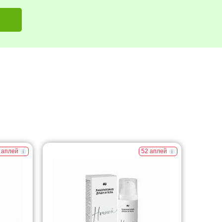
 аплей
52 аплей