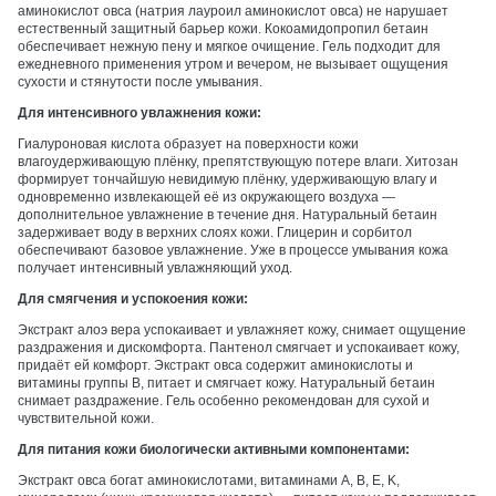
аминокислот овса (натрия лауроил аминокислот овса) не нарушает
естественный защитный барьер кожи. Кокоамидопропил бетаин
обеспечивает нежную пену и мягкое очищение. Гель подходит для
ежедневного применения утром и вечером, не вызывает ощущения
сухости и стянутости после умывания.
Для интенсивного увлажнения кожи:
Гиалуроновая кислота образует на поверхности кожи
влагоудерживающую плёнку, препятствующую потере влаги. Хитозан
формирует тончайшую невидимую плёнку, удерживающую влагу и
одновременно извлекающей её из окружающего воздуха —
дополнительное увлажнение в течение дня. Натуральный бетаин
задерживает воду в верхних слоях кожи. Глицерин и сорбитол
обеспечивают базовое увлажнение. Уже в процессе умывания кожа
получает интенсивный увлажняющий уход.
Для смягчения и успокоения кожи:
Экстракт алоэ вера успокаивает и увлажняет кожу, снимает ощущение
раздражения и дискомфорта. Пантенол смягчает и успокаивает кожу,
придаёт ей комфорт. Экстракт овса содержит аминокислоты и
витамины группы B, питает и смягчает кожу. Натуральный бетаин
снимает раздражение. Гель особенно рекомендован для сухой и
чувствительной кожи.
Для питания кожи биологически активными компонентами:
Экстракт овса богат аминокислотами, витаминами A, B, E, K,