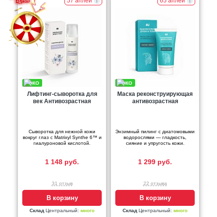
57 аплей
65 аплей
Лифтинг-сыворотка для
Маска реконструирующая
век Антивозрастная
антивозрастная
Сыворотка для нежной кожи
Энзимный пилинг с диатомовыми
вокруг глаз с Matrixyl Synthe 6™ и
водорослями — гладкость,
гиалуроновой кислотой.
сияние и упругость кожи.
1 148 руб.
1 299 руб.
31 отзыв
22 отзыва
В корзину
В корзину
Склад
Центральный:
много
Склад
Центральный:
много