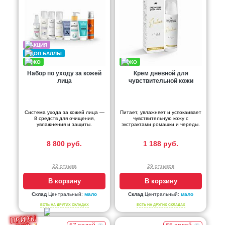
Набор по уходу за кожей
Крем дневной для
лица
чувствительной кожи
Система ухода за кожей лица —
Питает, увлажняет и успокаивает
8 средств для очищения,
чувствительную кожу с
увлажнения и защиты.
экстрактами ромашки и череды.
8 800 руб.
1 188 руб.
22 отзыва
29 отзывов
В корзину
В корзину
Склад
Центральный:
мало
Склад
Центральный:
мало
ЕСТЬ НА ДРУГИХ СКЛАДАХ
ЕСТЬ НА ДРУГИХ СКЛАДАХ