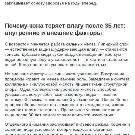
закладывает основу здоровья на годы вперед.
Почему кожа теряет влагу после 35 лет:
внутренние и внешние факторы
С возрастом меняется работа сальных желёз. Липидный слой
— естественная защита, удерживающая влагу, — становится
тоньше. Добавьте сюда сухой воздух помещений, жёсткую
водопроводную воду и ультрафиолет — и картина становится
ясной. Кожа просто не успевает восстанавливаться.
Но внешние факторы — лишь часть уравнения. Внутренние
процессы играют не менее важную роль. Замедление синтеза
коллагена и гиалуроновой кислоты лишает ткани структурной
опоры. Одна молекула гиалуроновой кислоты способна
удерживать вокруг себя тысячи молекул воды — именно
поэтому её называют «королевой увлажнения». После 35 лет
процесс обновления этого компонента замедляется, и кожа
начинает терять плотность. Правильное увлажнение кожи
лица после 30 лет помогает замедлить эти изменения.
Отдельного внимания заслуживает питьевой режим. Кофеин и
солёная пища усиливают потерю жидкости. Организм
переходит в режим экономии — и первыми страдают покровы.