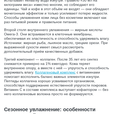
испытывает нехватку воды изнутри. Правило «30 мл на
килограмм веса» известно многим, но соблюдают его
единицы. Чай и кофе в этот объём не входят — они обладают
мочегонным эффектом и только усиливают потерю жидкости.
Способы увлажнения кожи лица без косметики включают как
раз питьевой режим и правильное питание.
Второй столп внутреннего увлажнения — жирные кислоты
Омега-3. Они встраиваются в клеточные мембраны,
обеспечивая их эластичность и способность удерживать влагу.
Источники: жирная рыба, льняное масло, грецкие орехи. При
выраженной сухости имеет смысл рассмотреть
дополнительный приём качественных добавок.
Третий компонент — коллаген. После 35 лет его синтез
снижается примерно на 1% ежегодно. Кожа теряет
внутреннюю опору, а вместе с ней — упругость и способность
удерживать влагу.
Коллагеновый комплекс
с витаминами
помогает восполнить баланс важных элементов изнутри.
Пептиды коллагена хорошо усваиваются организмом,
способствуя поддержанию естественной упругости покровов.
Витамин С в составе комплекса выступает кофактором — без
него коллагеновые волокна просто не формируются.
Сезонное увлажнение: особенности