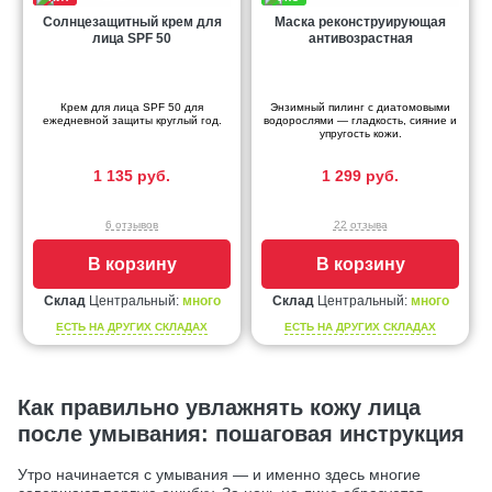
Солнцезащитный крем для
Маска реконструирующая
лица SPF 50
антивозрастная
Крем для лица SPF 50 для
Энзимный пилинг с диатомовыми
ежедневной защиты круглый год.
водорослями — гладкость, сияние и
упругость кожи.
1 135 руб.
1 299 руб.
6 отзывов
22 отзыва
В корзину
В корзину
Склад
Центральный:
много
Склад
Центральный:
много
ЕСТЬ НА ДРУГИХ СКЛАДАХ
ЕСТЬ НА ДРУГИХ СКЛАДАХ
Как правильно увлажнять кожу лица
после умывания: пошаговая инструкция
Утро начинается с умывания — и именно здесь многие