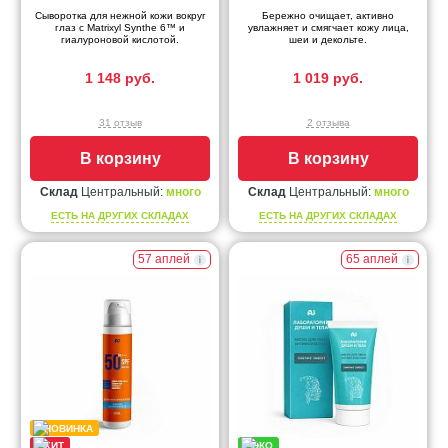
Сыворотка для нежной кожи вокруг
Бережно очищает, активно
глаз с Matrixyl Synthe 6™ и
увлажняет и смягчает кожу лица,
гиалуроновой кислотой.
шеи и декольте.
1 148 руб.
1 019 руб.
31 отзыв
2 отзыва
В корзину
В корзину
Склад
Центральный:
много
Склад
Центральный:
много
ЕСТЬ НА ДРУГИХ СКЛАДАХ
ЕСТЬ НА ДРУГИХ СКЛАДАХ
57 аплей
65 аплей