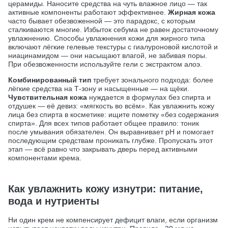
церамиды. Наносите средства на чуть влажное лицо — так
активные компоненты работают эффективнее.
Жирная кожа
часто бывает обезвоженной — это парадокс, с которым
сталкиваются многие. Избыток себума не равен достаточному
увлажнению. Способы увлажнения кожи для жирного типа
включают лёгкие гелевые текстуры с гиалуроновой кислотой и
ниацинамидом — они насыщают влагой, не забивая поры.
При обезвоженности используйте гели с экстрактом алоэ.
Комбинированный тип
требует зонального подхода: более
лёгкие средства на Т-зону и насыщенные — на щёки.
Чувствительная кожа
нуждается в формулах без спирта и
отдушек — её девиз: «мягкость во всём». Как увлажнить кожу
лица без спирта в косметике: ищите пометку «без содержания
спирта». Для всех типов работает общее правило: тоник
после умывания обязателен. Он выравнивает pH и помогает
последующим средствам проникать глубже. Пропускать этот
этап — всё равно что закрывать дверь перед активными
компонентами крема.
Как увлажнить кожу изнутри: питание,
вода и нутриенты
Ни один крем не компенсирует дефицит влаги, если организм