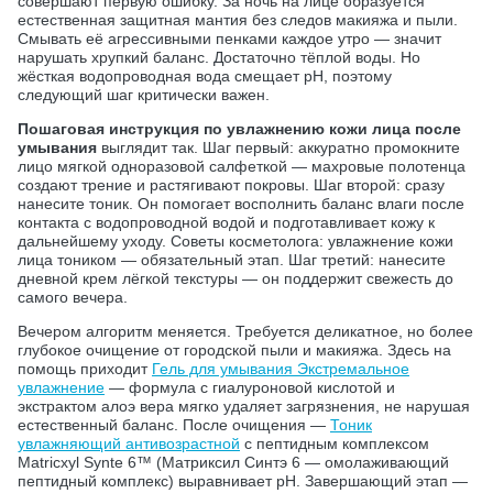
совершают первую ошибку. За ночь на лице образуется
естественная защитная мантия без следов макияжа и пыли.
Смывать её агрессивными пенками каждое утро — значит
нарушать хрупкий баланс. Достаточно тёплой воды. Но
жёсткая водопроводная вода смещает pH, поэтому
следующий шаг критически важен.
Пошаговая инструкция по увлажнению кожи лица после
умывания
выглядит так. Шаг первый: аккуратно промокните
лицо мягкой одноразовой салфеткой — махровые полотенца
создают трение и растягивают покровы. Шаг второй: сразу
нанесите тоник. Он помогает восполнить баланс влаги после
контакта с водопроводной водой и подготавливает кожу к
дальнейшему уходу. Советы косметолога: увлажнение кожи
лица тоником — обязательный этап. Шаг третий: нанесите
дневной крем лёгкой текстуры — он поддержит свежесть до
самого вечера.
Вечером алгоритм меняется. Требуется деликатное, но более
глубокое очищение от городской пыли и макияжа. Здесь на
помощь приходит
Гель для умывания Экстремальное
увлажнение
— формула с гиалуроновой кислотой и
экстрактом алоэ вера мягко удаляет загрязнения, не нарушая
естественный баланс. После очищения —
Тоник
увлажняющий антивозрастной
с пептидным комплексом
Matricxyl Synte 6™ (Матриксил Синтэ 6 — омолаживающий
пептидный комплекс) выравнивает pH. Завершающий этап —