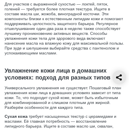
Для участков с выраженной сухостью — локтей, пяток,
голеней — требуется более плотная текстура. Ищите в
составе масла ши, жожоба, виноградной косточки. Эти
компоненты близки к естественным липидам кожи и помогают
поддерживать целостность защитного барьера. Регулярное
отшелушивание один-два раза в неделю также способствует
лучшему проникновению активных веществ. Способы
увлажнения кожи тела для здорового вида включают
нанесение масла на влажную кожу для максимальной пользы.
При зуде и шелушении выбирайте средства с пантенолом и
успокаивающими маслами.
Увлажнение кожи лица в домашних
условиях: подход для разных типов
Универсального увлажнения не существует. Пошаговый план
увлажнения кожи лица в домашних условиях зависит от типа
кожи. То, что подходит сухой коже, может быть избыточным
для комбинированной и слишком плотным для жирной.
Разберём особенности для каждого типа.
Сухая кожа
требует насыщенных текстур с церамидами и
маслами. Её главная потребность — восстановление
липидного барьера. Ищите в составе масло ши, сквалан,