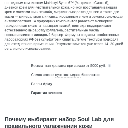
пептидным комплексом Matricxyl Synte 6™ (Матриксил Синтэ 6),
дневной крем для чувствительной кожи, ночной восстанавливающий
крем с маслами ши и жожоба, лифтинг-сыворотка для век, а также две
маски — минеральная с инкапсулированным углем и реконструирующая
антивозрастная.14 природных компонентов работают в синергии:
гиалуроновая кислота насыщает влагой, пептиды поддерживают
естественную выработку коллагена, растительные масла
восстанавливают липидный барьер. Формулы созданы в собственных
лабораториях РФ без сульфатов и спирта. Лёгкие текстуры подходят
для ежедневного применения. Результат заметен уже через 14–30 дней
регулярного использования.
Бесплатная
доставка при заказе от 5000 руб.
Самовывоз из
пунктов выдачи
бесплатно
Баллы
Aplay
Гарантия
качества
Почему выбирают набор Soul Lab для
правильного увлажнения кожи