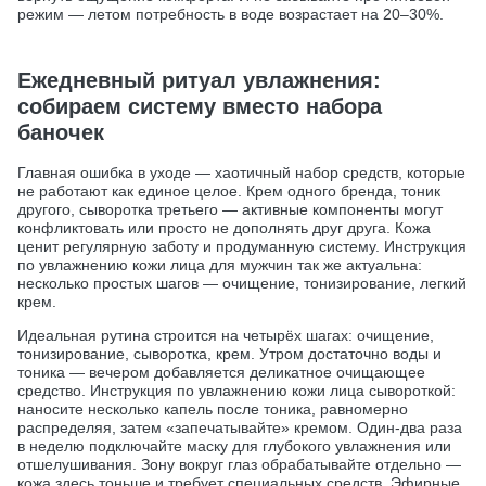
режим — летом потребность в воде возрастает на 20–30%.
Ежедневный ритуал увлажнения:
собираем систему вместо набора
баночек
Главная ошибка в уходе — хаотичный набор средств, которые
не работают как единое целое. Крем одного бренда, тоник
другого, сыворотка третьего — активные компоненты могут
конфликтовать или просто не дополнять друг друга. Кожа
ценит регулярную заботу и продуманную систему. Инструкция
по увлажнению кожи лица для мужчин так же актуальна:
несколько простых шагов — очищение, тонизирование, легкий
крем.
Идеальная рутина строится на четырёх шагах: очищение,
тонизирование, сыворотка, крем. Утром достаточно воды и
тоника — вечером добавляется деликатное очищающее
средство. Инструкция по увлажнению кожи лица сывороткой:
наносите несколько капель после тоника, равномерно
распределяя, затем «запечатывайте» кремом. Один-два раза
в неделю подключайте маску для глубокого увлажнения или
отшелушивания. Зону вокруг глаз обрабатывайте отдельно —
кожа здесь тоньше и требует специальных средств. Эфирные