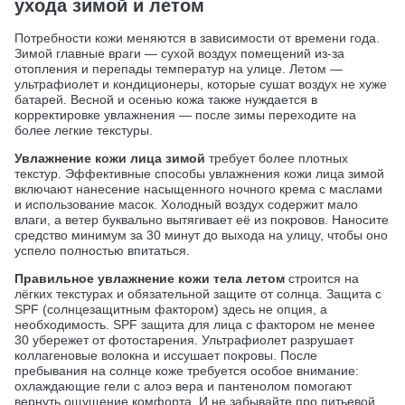
ухода зимой и летом
Потребности кожи меняются в зависимости от времени года.
Зимой главные враги — сухой воздух помещений из-за
отопления и перепады температур на улице. Летом —
ультрафиолет и кондиционеры, которые сушат воздух не хуже
батарей. Весной и осенью кожа также нуждается в
корректировке увлажнения — после зимы переходите на
более легкие текстуры.
Увлажнение кожи лица зимой
требует более плотных
текстур. Эффективные способы увлажнения кожи лица зимой
включают нанесение насыщенного ночного крема с маслами
и использование масок. Холодный воздух содержит мало
влаги, а ветер буквально вытягивает её из покровов. Наносите
средство минимум за 30 минут до выхода на улицу, чтобы оно
успело полностью впитаться.
Правильное увлажнение кожи тела летом
строится на
лёгких текстурах и обязательной защите от солнца. Защита с
SPF (солнцезащитным фактором) здесь не опция, а
необходимость. SPF защита для лица с фактором не менее
30 убережет от фотостарения. Ультрафиолет разрушает
коллагеновые волокна и иссушает покровы. После
пребывания на солнце коже требуется особое внимание:
охлаждающие гели с алоэ вера и пантенолом помогают
вернуть ощущение комфорта. И не забывайте про питьевой