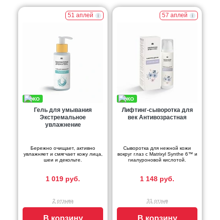
51 аплей
57 аплей
Гель для умывания
Лифтинг-сыворотка для
Экстремальное
век Антивозрастная
увлажнение
Бережно очищает, активно
Сыворотка для нежной кожи
увлажняет и смягчает кожу лица,
вокруг глаз с Matrixyl Synthe 6™ и
шеи и декольте.
гиалуроновой кислотой.
1 019 руб.
1 148 руб.
2 отзыва
31 отзыв
В корзину
В корзину