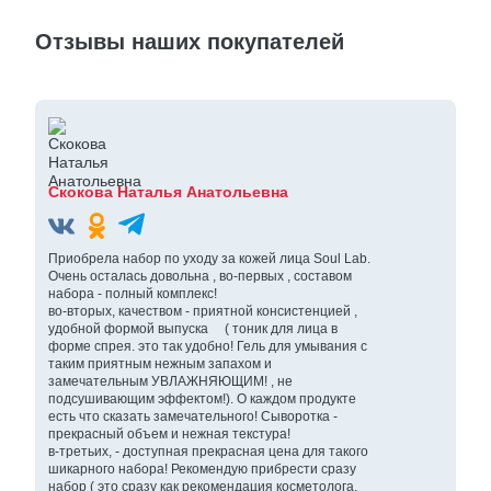
Отзывы наших покупателей
Скокова Наталья Анатольевна
Приобрела набор по уходу за кожей лица Soul Lab.
Очень осталась довольна , во-первых , составом
набора - полный комплекс!
во-вторых, качеством - приятной консистенцией ,
удобной формой выпуска ( тоник для лица в
форме спрея. это так удобно! Гель для умывания с
таким приятным нежным запахом и
замечательным УВЛАЖНЯЮЩИМ! , не
подсушивающим эффектом!). О каждом продукте
есть что сказать замечательного! Сыворотка -
прекрасный объем и нежная текстура!
в-третьих, - доступная прекрасная цена для такого
шикарного набора! Рекомендую прибрести сразу
набор ( это сразу как рекомендация косметолога,