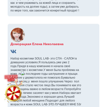
как и чем ухаживать за кожей лица и сохранить
молодость на долгие годы), а затем уже добирать
по мере того, как закончится конкретный продукт !
Доморацкая Елена Николаевна
Набор косметики SOUL LAB- это СПА - САЛОН в
домашних условиях.Я пользуюсь уже уже 2
года.Придя в нашу компанию я начала своё
знакомство с косметики.У меня была проблема на
коже лица последние годы шелушение и прыщи.
Лечение у дерматолога не помогало.Буквально
через месяц у меня пошло улучшение.Через пол
год у меня стало чистое лицо.Вы понимаете как это
для женщины важно в любом возрасте.Попробуйте
и у ваше личико засияет как у меня.Набора хватает
на пол года.Экономно и хорошая цена.Лучший
подарок любой женщине.Подходит для любого
возраста и кожи.SOUL LAB-ЭТО ЛУЧШЕЕ!!! МНЕ 53г