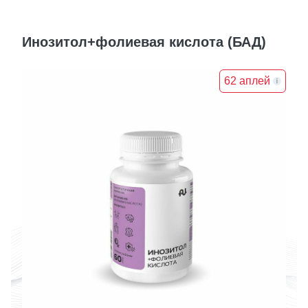
Инозитол+фолиевая кислота (БАД)
62 аплей