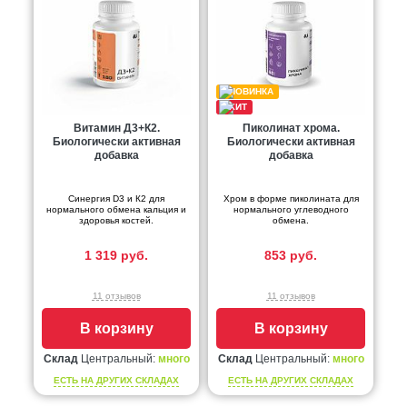
Витамин Д3+К2.
Пиколинат хрома.
Биологически активная
Биологически активная
добавка
добавка
Синергия D3 и К2 для
Хром в форме пиколината для
нормального обмена кальция и
нормального углеводного
здоровья костей.
обмена.
1 319 руб.
853 руб.
11 отзывов
11 отзывов
В корзину
В корзину
Склад
Центральный:
много
Склад
Центральный:
много
ЕСТЬ НА ДРУГИХ СКЛАДАХ
ЕСТЬ НА ДРУГИХ СКЛАДАХ