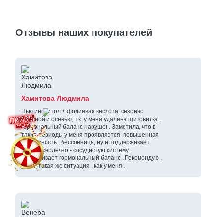
Отзывы наших покупателей
Хамитова Людмила
Пью инозитол + фолиевая кислота сезонно
, весной и осенью, т.к. у меня удалена щитовитка ,
гормональный баланс нарушен. Заметила, что в
такие периоды у меня проявляется повышенная
тревожность , бессонница, ну и поддерживает
работу сердечно - сосудистую систему ,
выравнивает гормональный баланс . Рекомендую ,
у кого такая же ситуация , как у меня .