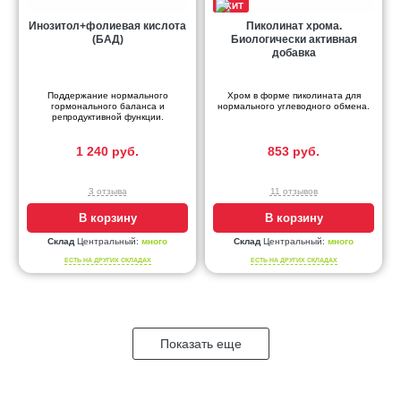
Инозитол+фолиевая кислота
Пиколинат хрома.
(БАД)
Биологически активная
добавка
Поддержание нормального
Хром в форме пиколината для
гормонального баланса и
нормального углеводного обмена.
репродуктивной функции.
1 240 руб.
853 руб.
3 отзыва
11 отзывов
В корзину
В корзину
Склад
Центральный:
много
Склад
Центральный:
много
ЕСТЬ НА ДРУГИХ СКЛАДАХ
ЕСТЬ НА ДРУГИХ СКЛАДАХ
Показать еще