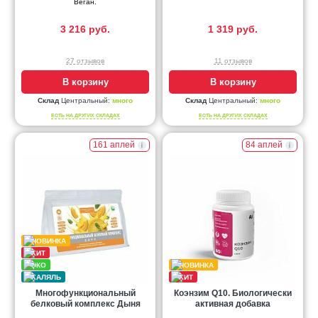
Веган.
3 216 руб.
1 319 руб.
27 отзывов
11 отзывов
В корзину
В корзину
Склад
Центральный:
много
Склад
Центральный:
много
ЕСТЬ НА ДРУГИХ СКЛАДАХ
ЕСТЬ НА ДРУГИХ СКЛАДАХ
161 аплей
84 аплей
Многофункциональный
Коэнзим Q10. Биологически
белковый комплекс Дыня
активная добавка