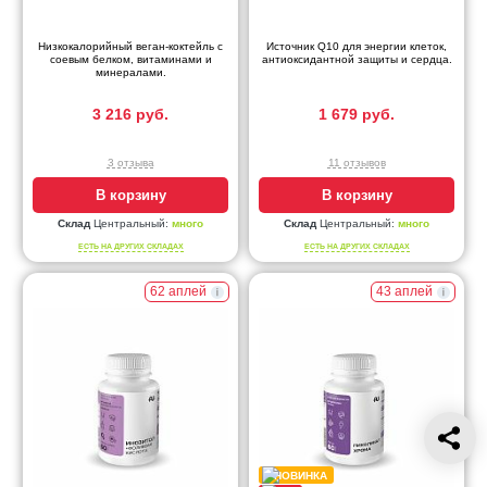
Низкокалорийный веган-коктейль с
Источник Q10 для энергии клеток,
соевым белком, витаминами и
антиоксидантной защиты и сердца.
минералами.
3 216 руб.
1 679 руб.
3 отзыва
11 отзывов
В корзину
В корзину
Склад
Центральный:
много
Склад
Центральный:
много
ЕСТЬ НА ДРУГИХ СКЛАДАХ
ЕСТЬ НА ДРУГИХ СКЛАДАХ
62 аплей
43 аплей