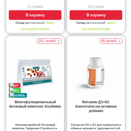
47 отзывов
20 отзывов
В корзину
В корзину
Склад
Центральный:
много
Склад
Центральный:
много
ЕСТЬ НА ДРУГИХ СКЛАДАХ
ЕСТЬ НА ДРУГИХ СКЛАДАХ
161 аплей
66 аплей
Многофункциональный
Витамин Д3+К2.
белковый комплекс Клубника
Биологически активная
добавка
Низкокалорийный Белковый
Синергия D3 и К2 для нормального
комплекс Гармония Стройности.
обмена кальция и здоровья костей.