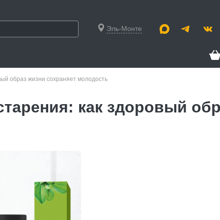
Эль-Монте
овый образ жизни сохраняет молодость
старения: как здоровый обр