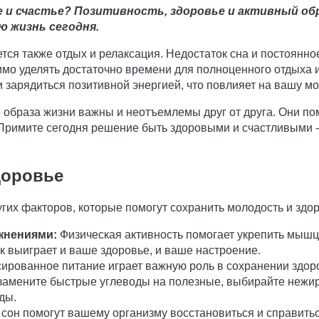
е и счастье? Позитивность, здоровье и активный о
ю жизнь сегодня.
ся также отдых и релаксация. Недостаток сна и постоянно
мо уделять достаточно времени для полноценного отдыха и
и зарядиться позитивной энергией, что повлияет на вашу м
браза жизни важны и неотъемлемы друг от друга. Они помо
Примите сегодня решение быть здоровыми и счастливыми - и
доровье
угих факторов, которые помогут сохранить молодость и здо
жнениями:
Физическая активность помогает укрепить мышц
к выиграет и ваше здоровье, и ваше настроение.
ированное питание играет важную роль в сохранении здоро
замените быстрые углеводы на полезные, выбирайте нежи
ды.
сон помогут вашему организму восстановиться и справитьс