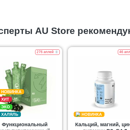
сперты AU Store рекоменду
276 аплей
46 ап
Функциональный
Кальций, магний, цин