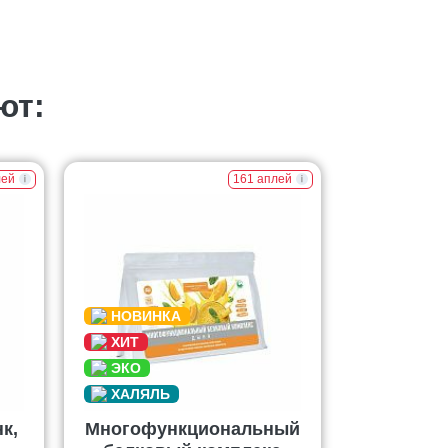
ют:
лей
161 аплей
к,
Многофункциональный