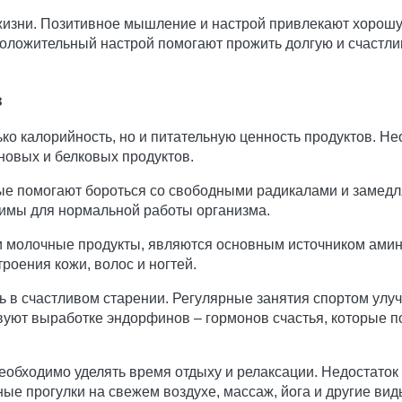
 жизни. Позитивное мышление и настрой привлекают хорошу
положительный настрой помогают прожить долгую и счастли
в
ько калорийность, но и питательную ценность продуктов. Н
новых и белковых продуктов.
ые помогают бороться со свободными радикалами и замедл
димы для нормальной работы организма.
 и молочные продукты, являются основным источником амин
роения кожи, волос и ногтей.
ль в счастливом старении. Регулярные занятия спортом ул
вуют выработке эндорфинов – гормонов счастья, которые п
еобходимо уделять время отдыху и релаксации. Недостаток
ные прогулки на свежем воздухе, массаж, йога и другие ви