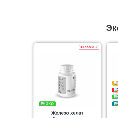
Эк
38 аплей
Железо хелат