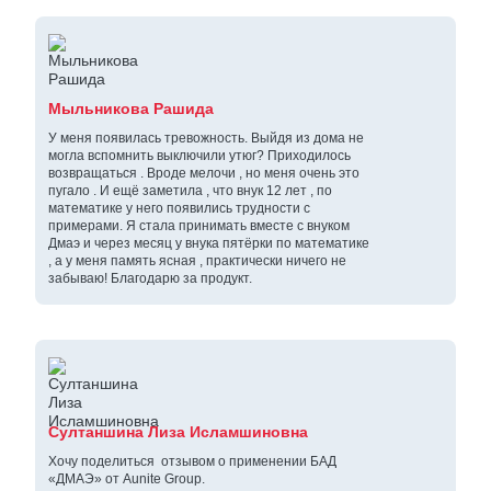
Мыльникова Рашида
У меня появилась тревожность. Выйдя из дома не
могла вспомнить выключили утюг? Приходилось
возвращаться . Вроде мелочи , но меня очень это
пугало . И ещё заметила , что внук 12 лет , по
математике у него появились трудности с
примерами. Я стала принимать вместе с внуком
Дмаэ и через месяц у внука пятёрки по математике
, а у меня память ясная , практически ничего не
забываю! Благодарю за продукт.
Султаншина Лиза Исламшиновна
Хочу поделиться отзывом о применении БАД
«ДМАЭ» от Aunite Group.