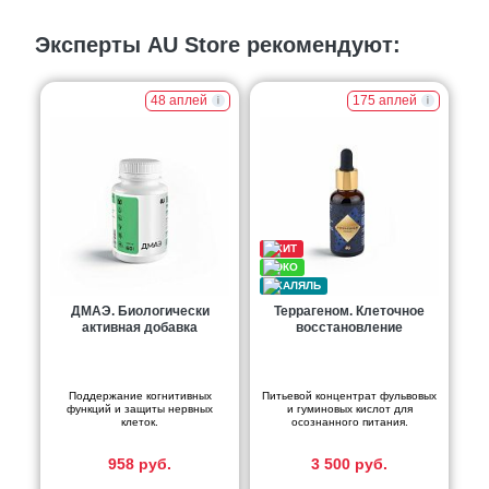
Эксперты AU Store рекомендуют:
48 аплей
175 аплей
ДМАЭ. Биологически
Террагеном. Клеточное
активная добавка
восстановление
Поддержание когнитивных
Питьевой концентрат фульвовых
функций и защиты нервных
и гуминовых кислот для
клеток.
осознанного питания.
958 руб.
3 500 руб.