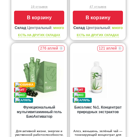
19 отзывов
47 отзывов
В корзину
В корзину
Склад
Центральный:
много
Склад
Центральный:
много
ЕСТЬ НА ДРУГИХ СКЛАДАХ
ЕСТЬ НА ДРУГИХ СКЛАДАХ
276 аплей
121 аплей
Функциональный
Биоэликс №1. Концентрат
мультивитаминный гель
природных экстрактов
БиоАктиватор
Для активной жизни, энергии и
Алоэ, женьшень, зелёный чай —
умственной работоспособности.
тонизирующий концентрат для