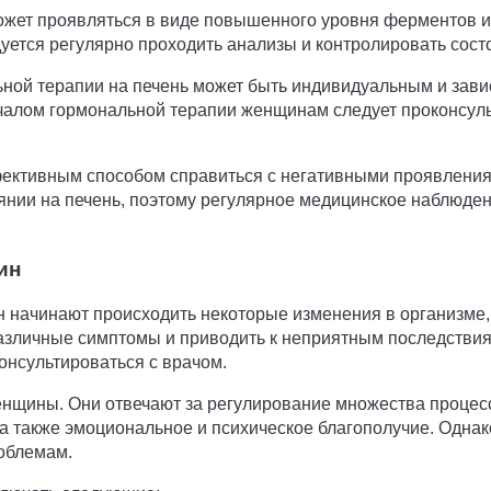
жет проявляться в виде повышенного уровня ферментов ил
ется регулярно проходить анализы и контролировать сост
ьной терапии на печень может быть индивидуальным и завис
чалом гормональной терапии женщинам следует проконсульт
фективным способом справиться с негативными проявлени
янии на печень, поэтому регулярное медицинское наблюде
ин
н начинают происходить некоторые изменения в организме
азличные симптомы и приводить к неприятным последствия
онсультироваться с врачом.
нщины. Они отвечают за регулирование множества процессо
 а также эмоциональное и психическое благополучие. Одна
роблемам.