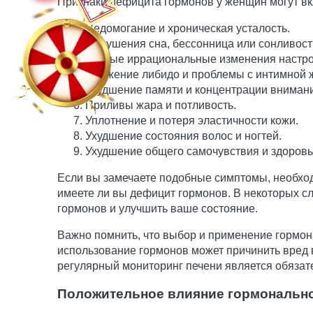
Признаки дефицита гормонов у женщин могут в
Недомогание и хроническая усталость.
Нарушения сна, бессонница или сонливост
Частые иррациональные изменения настро
Снижение либидо и проблемы с интимной 
Ухудшение памяти и концентрации вниман
Приливы жара и потливость.
Уплотнение и потеря эластичности кожи.
Ухудшение состояния волос и ногтей.
Ухудшение общего самочувствия и здоровь
Если вы замечаете подобные симптомы, необход
имеете ли вы дефицит гормонов. В некоторых с
гормонов и улучшить ваше состояние.
Важно помнить, что выбор и применение гормон
использование гормонов может причинить вред 
регулярный мониторинг печени является обязат
Положительное влияние гормонально