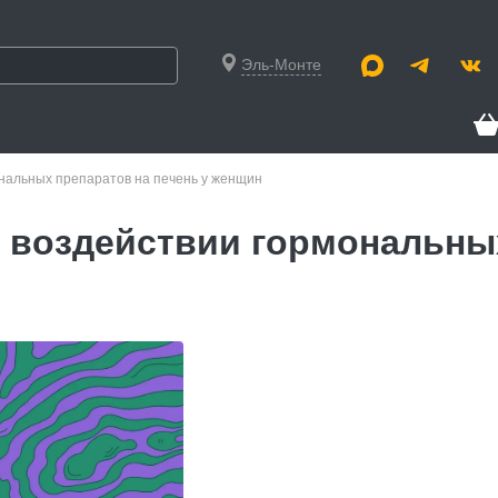
Эль-Монте
нальных препаратов на печень у женщин
 воздействии гормональных