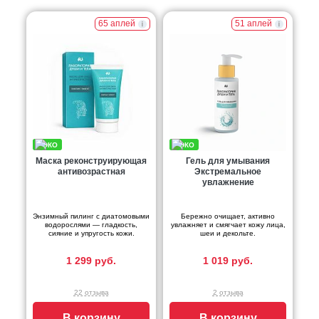
65 аплей
51 аплей
Маска реконструирующая
Гель для умывания
антивозрастная
Экстремальное
увлажнение
Энзимный пилинг с диатомовыми
Бережно очищает, активно
водорослями — гладкость,
увлажняет и смягчает кожу лица,
сияние и упругость кожи.
шеи и декольте.
1 299 руб.
1 019 руб.
22 отзыва
2 отзыва
В корзину
В корзину