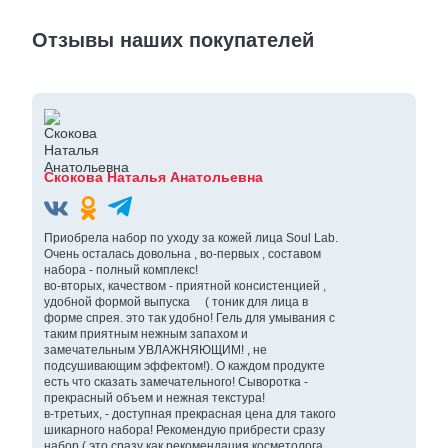
Отзывы наших покупателей
Скокова Наталья Анатольевна
Приобрела набор по уходу за кожей лица Soul Lab.
Очень осталась довольна , во-первых , составом
набора - полный комплекс!
во-вторых, качеством - приятной консистенцией ,
удобной формой выпуска ( тоник для лица в
форме спрея. это так удобно! Гель для умывания с
таким приятным нежным запахом и
замечательным УВЛАЖНЯЮЩИМ! , не
подсушивающим эффектом!). О каждом продукте
есть что сказать замечательного! Сыворотка -
прекрасный объем и нежная текстура!
в-третьих, - доступная прекрасная цена для такого
шикарного набора! Рекомендую прибрести сразу
набор ( это сразу как рекомендация косметолога,