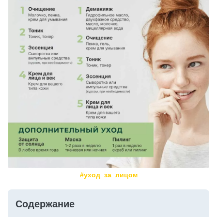
#уход_за_лицом
Содержание