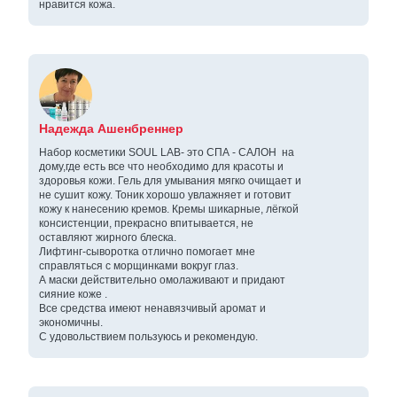
нравится кожа.
Надежда Ашенбреннер
Набор косметики SOUL LAB- это СПА - САЛОН на
дому,где есть все что необходимо для красоты и
здоровья кожи. Гель для умывания мягко очищает и
не сушит кожу. Тоник хорошо увлажняет и готовит
кожу к нанесению кремов. Кремы шикарные, лёгкой
консистенции, прекрасно впитывается, не
оставляют жирного блеска.
Лифтинг-сыворотка отлично помогает мне
справляться с морщинками вокруг глаз.
А маски действительно омолаживают и придают
сияние коже .
Все средства имеют ненавязчивый аромат и
экономичны.
С удовольствием пользуюсь и рекомендую.