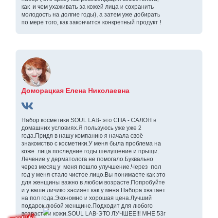
как и чем ухаживать за кожей лица и сохранить
молодость на долгие годы), а затем уже добирать
по мере того, как закончится конкретный продукт !
Доморацкая Елена Николаевна
Набор косметики SOUL LAB- это СПА - САЛОН в
домашних условиях.Я пользуюсь уже уже 2
года.Придя в нашу компанию я начала своё
знакомство с косметики.У меня была проблема на
коже лица последние годы шелушение и прыщи.
Лечение у дерматолога не помогало.Буквально
через месяц у меня пошло улучшение.Через пол
год у меня стало чистое лицо.Вы понимаете как это
для женщины важно в любом возрасте.Попробуйте
и у ваше личико засияет как у меня.Набора хватает
на пол года.Экономно и хорошая цена.Лучший
подарок любой женщине.Подходит для любого
возраста и кожи.SOUL LAB-ЭТО ЛУЧШЕЕ!!! МНЕ 53г