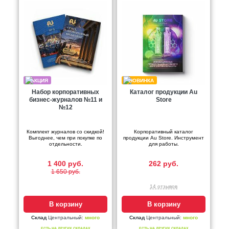
Набор корпоративных
Каталог продукции Au
бизнес-журналов №11 и
Store
№12
Комплект журналов со скидкой!
Корпоративный каталог
Выгоднее, чем при покупке по
продукции Au Store. Инструмент
отдельности.
для работы.
1 400 руб.
262 руб.
1 650 руб.
14 отзывов
В корзину
В корзину
Склад
Центральный:
много
Склад
Центральный:
много
ЕСТЬ НА ДРУГИХ СКЛАДАХ
ЕСТЬ НА ДРУГИХ СКЛАДАХ