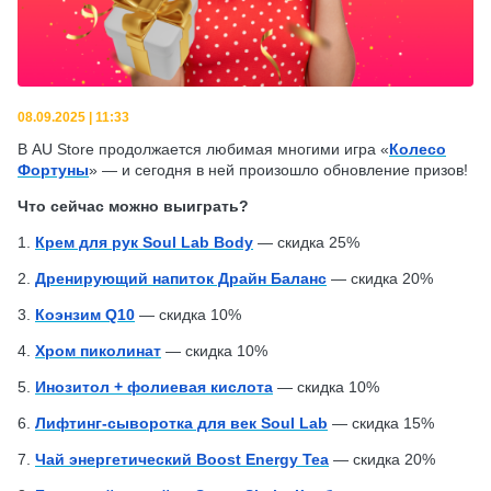
08.09.2025 | 11:33
В AU Store продолжается любимая многими игра «
Колесо
Фортуны
» — и сегодня в ней произошло обновление призов!
Что сейчас можно выиграть?
1.
Крем для рук Soul Lab Body
— скидка 25%
2.
Дренирующий напиток Драйн Баланс
— скидка 20%
3.
Коэнзим Q10
— скидка 10%
4.
Хром пиколинат
— скидка 10%
5.
Инозитол + фолиевая кислота
— скидка 10%
6.
Лифтинг-сыворотка для век Soul Lab
— скидка 15%
7.
Чай энергетический Boost Energy Tea
— скидка 20%