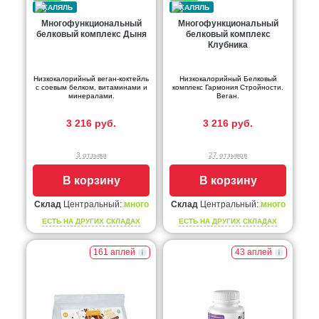
Многофункциональный
Многофункциональный
белковый комплекс Дыня
белковый комплекс
Клубника
Низкокалорийный веган-коктейль
Низкокалорийный Белковый
с соевым белком, витаминами и
комплекс Гармония Стройности.
минералами.
Веган.
3 216 руб.
3 216 руб.
3 отзыва
27 отзывов
В корзину
В корзину
Склад
Центральный:
много
Склад
Центральный:
много
ЕСТЬ НА ДРУГИХ СКЛАДАХ
ЕСТЬ НА ДРУГИХ СКЛАДАХ
161 аплей
43 аплей