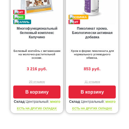
Многофункциональный
Пиколинат хрома.
белковый комплекс
Биологически активная
Капучино
добавка
Белковый коктейль с витаминами
Хром в форме пиколината для
на молочно-растительной
нормального углеводного
основе.
обмена.
3 216 руб.
853 руб.
20 отзывов
11 отзывов
В корзину
В корзину
Склад
Центральный:
много
Склад
Центральный:
много
ЕСТЬ НА ДРУГИХ СКЛАДАХ
ЕСТЬ НА ДРУГИХ СКЛАДАХ