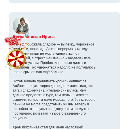
Богдановская Ирина
Я всегда обожала сладкое — выпечку, мороженое,
конфетки, шоколад. Даже в перерывах между
приёмами пищи не могла удержаться от
сладостей, а стресс неизменно «заедала» чем-
нибудь вкусным. Пробовала разные диеты и
марафоны, но удержаться надолго не получалось:
после срывов ела ещё больше.
Потом начала принимать хром пиколинат от
AuStore — и уже через две недели заметила, что
тяга к сладкому значительно снизилась. Чем
дольше продолжаю курс, тем меньше хочется
выпечки, конфет и даже мороженого, без которого
раньше не могла представить жизнь. Теперь я
спокойно отношусь к сладкому, и эти продукты
постепенно исчезают из моего ежедневного
рациона.
Хром пиколинат стал для меня настоящей