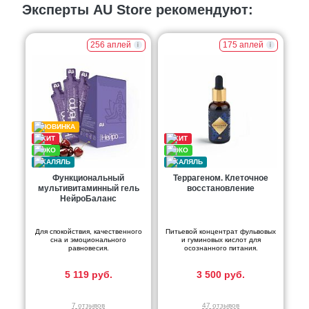
Эксперты AU Store рекомендуют:
256 аплей
175 аплей
Функциональный
Террагеном. Клеточное
мультивитаминный гель
восстановление
НейроБаланс
Для спокойствия, качественного
Питьевой концентрат фульвовых
сна и эмоционального
и гуминовых кислот для
равновесия.
осознанного питания.
5 119 руб.
3 500 руб.
7 отзывов
47 отзывов