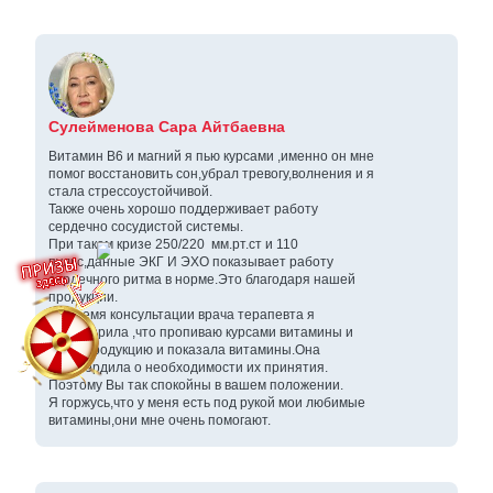
Сулейменова Сара Айтбаевна
Витамин В6 и магний я пью курсами ,именно он мне
помог восстановить сон,убрал тревогу,волнения и я
стала стрессоустойчивой.
Также очень хорошо поддерживает работу
сердечно сосудистой системы.
При таком кризе 250/220 мм.рт.ст и 110
пульс,данные ЭКГ И ЭХО показывает работу
сердечного ритма в норме.Это благодаря нашей
продукции.
Во время консультации врача терапевта я
проговорила ,что пропиваю курсами витамины и
нашу продукцию и показала витамины.Она
подтвердила о необходимости их принятия.
Поэтому Вы так спокойны в вашем положении.
Я горжусь,что у меня есть под рукой мои любимые
витамины,они мне очень помогают.