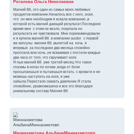
Рогалева Ольга Николаевна
Магний В6, это один из самых моих любимых
продуктов компании.Началось все с него, зная,
что он мне необходим я искала компанию ,в
которой есть магний дающий результат.Последнее
время мне с этим не везло, покупала но
результата не чувствовала Мне порекомендовали
и я купила магний В6 в компании austor. с первой
же капсулы магния В6 ,выпитой на ночь я
впервые ,за последнии два месяца спокойно
проспала всю ночь ,не вскакивая с постели каждые
два часа от того, что скручивает ноги.
Я пью магний В6 уже третий месяц.Что такое
спазмы в ногах по ночам ,когда от боли
просыпаешься и пытаешься встать с кровати и не
можешь наступить на ноги, я уже
забыла.Перестало скакать давление.Я стала
спокойнее, уравновешена и все это благодаря
уникальному составу Магния В6
Миннахметова АльбинаМиннахметовп