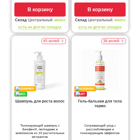
В корзину
В корзину
Склад
Центральный:
много
Склад
Центральный:
много
ЕСТЬ НА ДРУГИХ СКЛАДАХ
ЕСТЬ НА ДРУГИХ СКЛАДАХ
45 аплей
38 аплей
Шампунь для роста волос
Гель-бальзам для тела
термо
Тонизирующий шампунь с
Согревающий уход с
Биофен®, пептидами и
расслабляющим и
комплексом из 10 растительных
тонизирующим эффектом.
экстрактов.