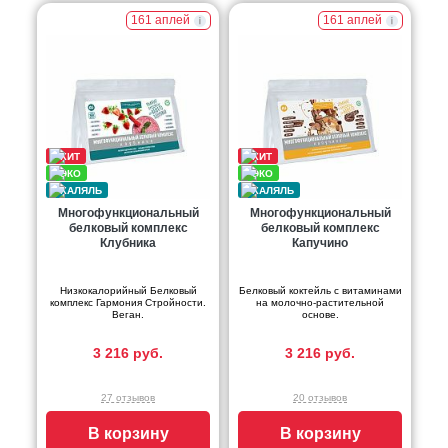
161 аплей
161 аплей
Многофункциональный
Многофункциональный
белковый комплекс
белковый комплекс
Клубника
Капучино
Низкокалорийный Белковый
Белковый коктейль с витаминами
комплекс Гармония Стройности.
на молочно-растительной
Веган.
основе.
3 216 руб.
3 216 руб.
27 отзывов
20 отзывов
В корзину
В корзину