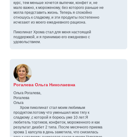
курс, тем меньше хочется выпечки, конфет и, не
мало важно, к мороженому, без которого раньше не
могла представить жизнь. Теперь я спокойно
отношусь к сладкому, и эти продукты постепенно
исчезают из моего ежедневного рациона.
Пиколинат Хрома стал для меня настоящей
поддержкой, и я принимаю его ежедневно с
удовольствием.
Рогалева Ольга Николаевна
Ольга Рогалева,
Рогалева
Ольга
Хром пиколинат стал моим любимым
продуктом.потому что уменьшил мою тягу к
сладкому ,с которой я борюсь уже 10 лет.Я
любитель тортиков, конфеток, мороженного и как
результат диабет 2 типа. После месячного приема
хрома 1 капсула в день заметила, что снизилась
тяга к сладкому, снижается сахар в крови.Чувствую