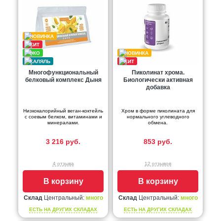
Многофункциональный
Пиколинат хрома.
белковый комплекс Дыня
Биологически активная
добавка
Низкокалорийный веган-коктейль
Хром в форме пиколината для
с соевым белком, витаминами и
нормального углеводного
минералами.
обмена.
3 216 руб.
853 руб.
4 отзыва
12 отзывов
В корзину
В корзину
Склад
Центральный:
много
Склад
Центральный:
много
ЕСТЬ НА ДРУГИХ СКЛАДАХ
ЕСТЬ НА ДРУГИХ СКЛАДАХ