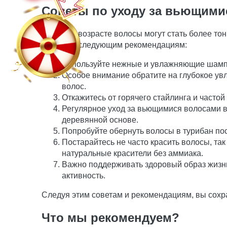
Советы по уходу за вьющими
В зрелом возрасте волосы могут стать более то
следуйте следующим рекомендациям:
Используйте нежные и увлажняющие шампу
Особое внимание обратите на глубокое ув
волос.
Откажитесь от горячего стайлинга и часто
Регулярное уход за вьющимися волосами в
деревянной основе.
Попробуйте обернуть волосы в турибан по
Постарайтесь не часто красить волосы, та
натуральные красители без аммиака.
Важно поддерживать здоровый образ жизни
активность.
Следуя этим советам и рекомендациям, вы сохра
Что мы рекомендуем?