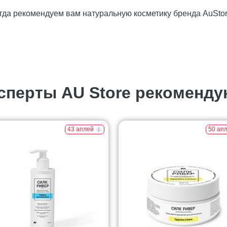
огда рекомендуем вам натуральную косметику бренда AuSt
сперты AU Store рекоменду
43 аплей
50 ап