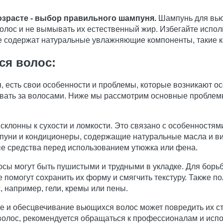
озрасте - выбор правильного шампуня.
Шампунь для вью
олос и не вымывать их естественный жир. Избегайте испо
е содержат натуральные увлажняющие компоненты, такие ка
я волос:
, есть свои особенности и проблемы, которые возникают ос
ивать за волосами. Ниже мы рассмотрим основные проблем
лонны к сухости и ломкости. Это связано с особенностями
уни и кондиционеры, содержащие натуральные масла и вит
ые средства перед использованием утюжка или фена.
ы могут быть пушистыми и трудными в укладке. Для борьб
 помогут сохранить их форму и смягчить текстуру. Также п
 например, гели, кремы или пены.
и обесцвечивание вьющихся волос может повредить их стру
 волос, рекомендуется обращаться к профессионалам и исп