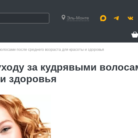
Эль-Монте
волосами после среднего возраста для красоты и здоровья
уходу за кудрявыми волоса
 и здоровья