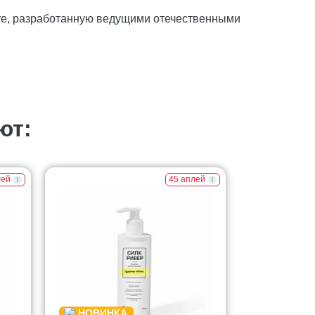
ore, разработанную ведущими отечественными
ют:
лей
45 аплей