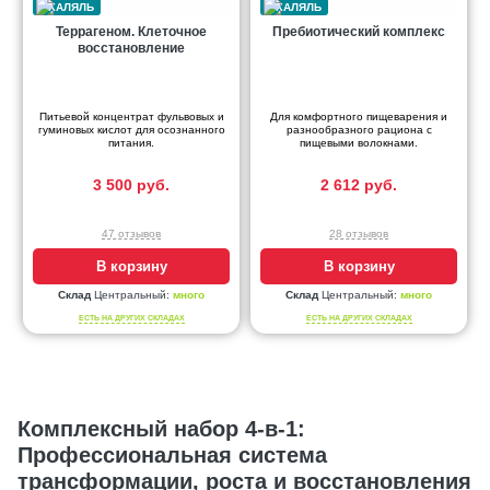
Террагеном. Клеточное
Пребиотический комплекс
восстановление
Питьевой концентрат фульвовых и
Для комфортного пищеварения и
гуминовых кислот для осознанного
разнообразного рациона с
питания.
пищевыми волокнами.
3 500 руб.
2 612 руб.
47 отзывов
28 отзывов
В корзину
В корзину
Склад
Центральный:
много
Склад
Центральный:
много
ЕСТЬ НА ДРУГИХ СКЛАДАХ
ЕСТЬ НА ДРУГИХ СКЛАДАХ
Комплексный набор 4-в-1:
Профессиональная система
трансформации, роста и восстановления