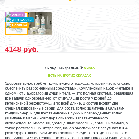
4148
руб.
Склад
Центральный:
много
ЕСТЬ НА ДРУГИХ СКЛАДАХ
Здоровье волос требует комплексного подхода, который часто сложно
обеспечить разрозненными средствами. Комплексный набор «четыре в
одном» от Лаборатории души и тела — это полная система, решающая
все задачи одновременно: от стимуляции роста у корней до
интенсивной реконструкции по всей длине. В состав входят две
специализированные серии: для роста волос (шампунь и бальзам-
кондиционер) и для восстановления сухих и поврежденных волос
(шампунь и маска).Благодаря синергии запатентованного
антиоксиданта Биофен®, драгоценных масел ши, арганы и таману, а
также растительных экстрактов, набор обеспечивает результат в 3-4
раза эффективнее, чем использование средств по отдельности. Это
продуманная SOS-терапия, которая возвращает волосам силу, густоту