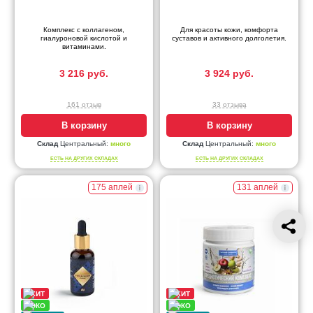
Комплекс с коллагеном,
Для красоты кожи, комфорта
гиалуроновой кислотой и
суставов и активного долголетия.
витаминами.
3 216 руб.
3 924 руб.
161 отзыв
33 отзыва
В корзину
В корзину
Склад
Центральный:
много
Склад
Центральный:
много
ЕСТЬ НА ДРУГИХ СКЛАДАХ
ЕСТЬ НА ДРУГИХ СКЛАДАХ
175 аплей
131 аплей