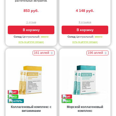
растительных экстрактов.
853 руб.
4 148 руб.
1 отзыв
9 отзывов
В корзину
В корзину
Склад
Центральный:
много
Склад
Центральный:
много
ЕСТЬ НА ДРУГИХ СКЛАДАХ
ЕСТЬ НА ДРУГИХ СКЛАДАХ
161 аплей
196 аплей
Коллагеновый комплекс с
Морской коллагеновый
витаминами
комплекс