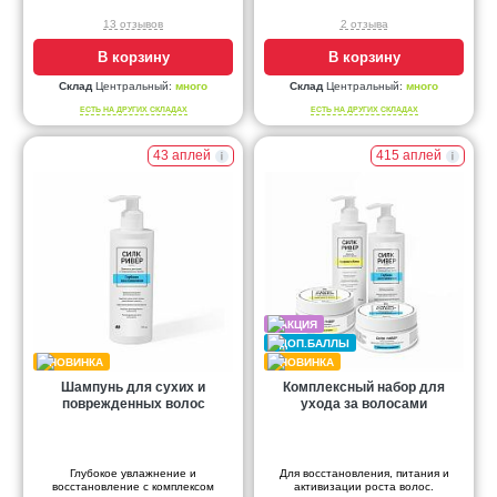
13 отзывов
2 отзыва
В корзину
В корзину
Склад
Центральный:
много
Склад
Центральный:
много
ЕСТЬ НА ДРУГИХ СКЛАДАХ
ЕСТЬ НА ДРУГИХ СКЛАДАХ
43 аплей
415 аплей
Шампунь для сухих и
Комплексный набор для
поврежденных волос
ухода за волосами
Глубокое увлажнение и
Для восстановления, питания и
восстановление с комплексом
активизации роста волос.