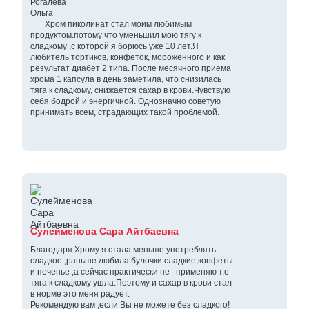
Рогалева
Ольга
Хром пиколинат стал моим любимым
продуктом.потому что уменьшил мою тягу к
сладкому ,с которой я борюсь уже 10 лет.Я
любитель тортиков, конфеток, мороженного и как
результат диабет 2 типа. После месячного приема
хрома 1 капсула в день заметила, что снизилась
тяга к сладкому, снижается сахар в крови.Чувствую
себя бодрой и энергичной. Однозначно советую
принимать всем, страдающих такой проблемой.
Сулейменова Сара Айтбаевна
Благодаря Хрому я стала меньше употреблять
сладкое ,раньше любила булочки сладкие,конфеты
и печенье ,а сейчас практически не применяю т.е
тяга к сладкому ушла.Поэтому и сахар в крови стал
в норме это меня радует.
Рекомендую вам ,если Вы не можете без сладкого!