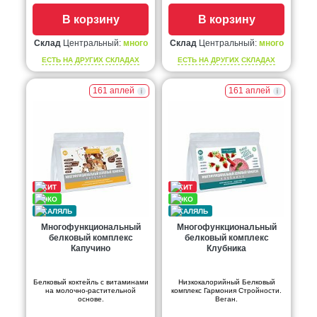
В корзину
В корзину
Склад
Центральный:
много
Склад
Центральный:
много
ЕСТЬ НА ДРУГИХ СКЛАДАХ
ЕСТЬ НА ДРУГИХ СКЛАДАХ
161 аплей
161 аплей
Многофункциональный
Многофункциональный
белковый комплекс
белковый комплекс
Капучино
Клубника
Белковый коктейль с витаминами
Низкокалорийный Белковый
на молочно-растительной
комплекс Гармония Стройности.
основе.
Веган.