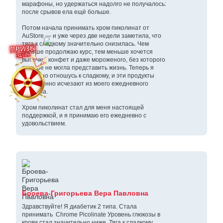
марафоны, но удержаться надолго не получалось:
после срывов ела ещё больше.
Потом начала принимать хром пиколинат от
AuStore — и уже через две недели заметила, что
тяга к сладкому значительно снизилась. Чем
дольше продолжаю курс, тем меньше хочется
выпечки, конфет и даже мороженого, без которого
раньше не могла представить жизнь. Теперь я
спокойно отношусь к сладкому, и эти продукты
постепенно исчезают из моего ежедневного
рациона.
Хром пиколинат стал для меня настоящей
поддержкой, и я принимаю его ежедневно с
удовольствием.
Броева-Григорьева Вера Павловна
Здравствуйте! Я диабетик 2 типа. Стала
принимать Chrome Picolinate Уровень глюкозы в
крови стал значительно ниже. Тяга к сладкому