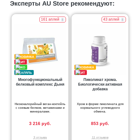
Эксперты AU Store рекомендуют:
161 аплей
43 аплей
Многофункциональный
Пиколинат хрома.
белковый комплекс Дыня
Биологически активная
добавка
Низкокалорийный веган-коктейль
Хром в форме пиколината для
с соевым белком, витаминами и
нормального углеводного
минералами.
обмена.
3 216 руб.
853 руб.
3 отзыва
11 отзывов