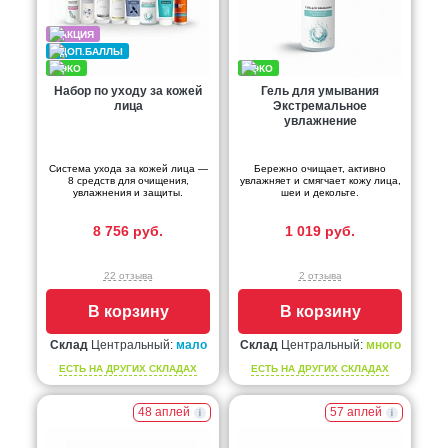
Набор по уходу за кожей
Гель для умывания
лица
Экстремальное
увлажнение
Система ухода за кожей лица —
Бережно очищает, активно
8 средств для очищения,
увлажняет и смягчает кожу лица,
увлажнения и защиты.
шеи и декольте.
8 756 руб.
1 019 руб.
22 отзыва
2 отзыва
В корзину
В корзину
Склад
Центральный:
мало
Склад
Центральный:
много
ЕСТЬ НА ДРУГИХ СКЛАДАХ
ЕСТЬ НА ДРУГИХ СКЛАДАХ
48 аплей
57 аплей