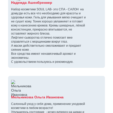
Надежда Ашенбреннер
Набор косметики SOUL LAB- это СПА - САЛОН на
дому,где есть все что необходимо для красоты и
здоровья кожи. Гель для умывания мягко очищает и
не сушит кожу. Тоник хорошо увлажняет и готовит
кожу к нанесению кремов. Кремы шикарные, лёгкой
консистенции, прекрасно впитывается, не
оставляют жирного блеска.
Лифтинг-сыворотка отлично помогает мне
справляться с морщинками вокруг глаз.
А маски действительно омолаживают и придают
сияние коже .
Все средства имеют ненавязчивый аромат и
экономичны.
С удовольствием пользуюсь и рекомендую.
Мельникова Ольга Ивановна
Салонный уход у себя дома, применение уходовой
косметики в любом возрасте!
Улучшилось состояние - исчез купероз на щеках и