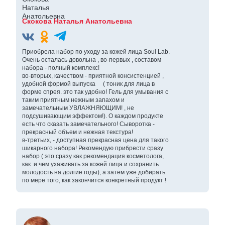
Скокова Наталья Анатольевна
Приобрела набор по уходу за кожей лица Soul Lab.
Очень осталась довольна , во-первых , составом
набора - полный комплекс!
во-вторых, качеством - приятной консистенцией ,
удобной формой выпуска ( тоник для лица в
форме спрея. это так удобно! Гель для умывания с
таким приятным нежным запахом и
замечательным УВЛАЖНЯЮЩИМ! , не
подсушивающим эффектом!). О каждом продукте
есть что сказать замечательного! Сыворотка -
прекрасный объем и нежная текстура!
в-третьих, - доступная прекрасная цена для такого
шикарного набора! Рекомендую прибрести сразу
набор ( это сразу как рекомендация косметолога,
как и чем ухаживать за кожей лица и сохранить
молодость на долгие годы), а затем уже добирать
по мере того, как закончится конкретный продукт !