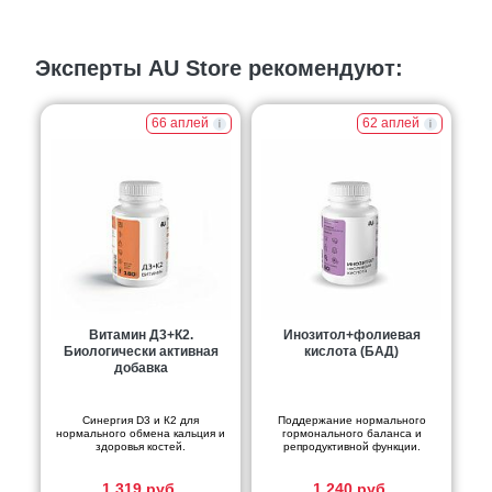
Эксперты AU Store рекомендуют:
66 аплей
62 аплей
Витамин Д3+К2.
Инозитол+фолиевая
Биологически активная
кислота (БАД)
добавка
Синергия D3 и К2 для
Поддержание нормального
нормального обмена кальция и
гормонального баланса и
здоровья костей.
репродуктивной функции.
1 319 руб.
1 240 руб.