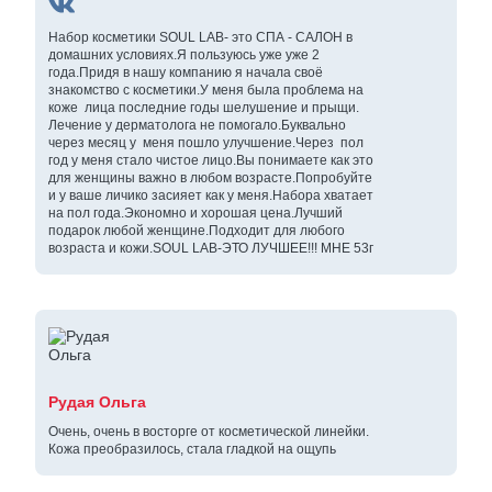
Набор косметики SOUL LAB- это СПА - САЛОН в
домашних условиях.Я пользуюсь уже уже 2
года.Придя в нашу компанию я начала своё
знакомство с косметики.У меня была проблема на
коже лица последние годы шелушение и прыщи.
Лечение у дерматолога не помогало.Буквально
через месяц у меня пошло улучшение.Через пол
год у меня стало чистое лицо.Вы понимаете как это
для женщины важно в любом возрасте.Попробуйте
и у ваше личико засияет как у меня.Набора хватает
на пол года.Экономно и хорошая цена.Лучший
подарок любой женщине.Подходит для любого
возраста и кожи.SOUL LAB-ЭТО ЛУЧШЕЕ!!! МНЕ 53г
Рудая Ольга
Очень, очень в восторге от косметической линейки.
Кожа преобразилось, стала гладкой на ощупь