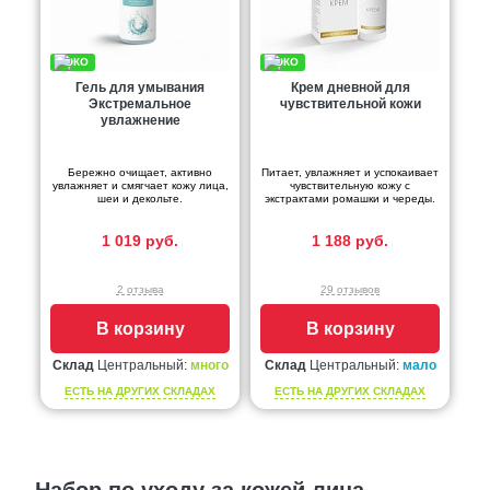
Гель для умывания
Крем дневной для
Экстремальное
чувствительной кожи
увлажнение
Бережно очищает, активно
Питает, увлажняет и успокаивает
увлажняет и смягчает кожу лица,
чувствительную кожу с
шеи и декольте.
экстрактами ромашки и череды.
1 019 руб.
1 188 руб.
2 отзыва
29 отзывов
В корзину
В корзину
Склад
Центральный:
много
Склад
Центральный:
мало
ЕСТЬ НА ДРУГИХ СКЛАДАХ
ЕСТЬ НА ДРУГИХ СКЛАДАХ
Набор по уходу за кожей лица