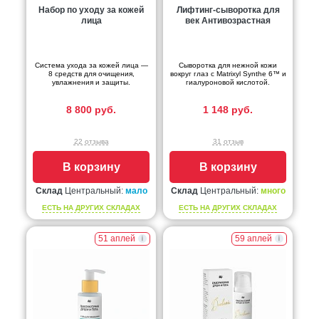
Набор по уходу за кожей
Лифтинг-сыворотка для
лица
век Антивозрастная
Система ухода за кожей лица —
Сыворотка для нежной кожи
8 средств для очищения,
вокруг глаз с Matrixyl Synthe 6™ и
увлажнения и защиты.
гиалуроновой кислотой.
8 800 руб.
1 148 руб.
22 отзыва
31 отзыв
В корзину
В корзину
Склад
Центральный:
мало
Склад
Центральный:
много
ЕСТЬ НА ДРУГИХ СКЛАДАХ
ЕСТЬ НА ДРУГИХ СКЛАДАХ
51 аплей
59 аплей