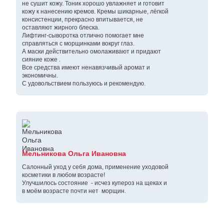
не сушит кожу. Тоник хорошо увлажняет и готовит
кожу к нанесению кремов. Кремы шикарные, лёгкой
консистенции, прекрасно впитывается, не
оставляют жирного блеска.
Лифтинг-сыворотка отлично помогает мне
справляться с морщинками вокруг глаз.
А маски действительно омолаживают и придают
сияние коже .
Все средства имеют ненавязчивый аромат и
экономичны.
С удовольствием пользуюсь и рекомендую.
Мельникова Ольга Ивановна
Салонный уход у себя дома, применение уходовой
косметики в любом возрасте!
Улучшилось состояние - исчез купероз на щеках и
в моём возрасте почти нет морщин.