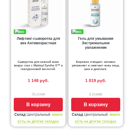
Лифтинг-сыворотка для
Гель для умывания
век Антивозрастная
Экстремальное
увлажнение
Сыворотка для нежной кожи
Бережно очищает, активно
вокруг глаз с Matrixyl Synthe 6™ и
увлажняет и смягчает кожу лица,
гиалуроновой кислотой.
шеи и декольте.
1 148 руб.
1 019 руб.
31 отзыв
2 отзыва
В корзину
В корзину
Склад
Центральный:
много
Склад
Центральный:
много
ЕСТЬ НА ДРУГИХ СКЛАДАХ
ЕСТЬ НА ДРУГИХ СКЛАДАХ