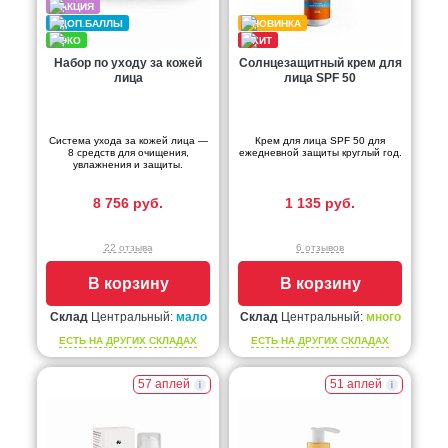
Набор по уходу за кожей
Солнцезащитный крем для
лица
лица SPF 50
Система ухода за кожей лица —
Крем для лица SPF 50 для
8 средств для очищения,
ежедневной защиты круглый год.
увлажнения и защиты.
8 756 руб.
1 135 руб.
22 отзыва
6 отзывов
В корзину
В корзину
Склад
Центральный:
мало
Склад
Центральный:
много
ЕСТЬ НА ДРУГИХ СКЛАДАХ
ЕСТЬ НА ДРУГИХ СКЛАДАХ
57 аплей
51 аплей