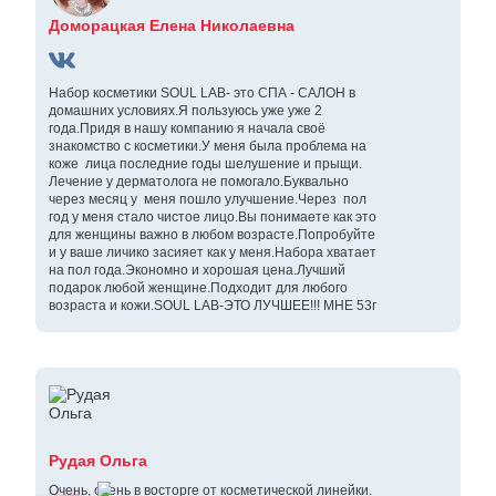
Доморацкая Елена Николаевна
Набор косметики SOUL LAB- это СПА - САЛОН в
домашних условиях.Я пользуюсь уже уже 2
года.Придя в нашу компанию я начала своё
знакомство с косметики.У меня была проблема на
коже лица последние годы шелушение и прыщи.
Лечение у дерматолога не помогало.Буквально
через месяц у меня пошло улучшение.Через пол
год у меня стало чистое лицо.Вы понимаете как это
для женщины важно в любом возрасте.Попробуйте
и у ваше личико засияет как у меня.Набора хватает
на пол года.Экономно и хорошая цена.Лучший
подарок любой женщине.Подходит для любого
возраста и кожи.SOUL LAB-ЭТО ЛУЧШЕЕ!!! МНЕ 53г
Рудая Ольга
Очень, очень в восторге от косметической линейки.