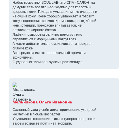
Набор косметики SOUL LAB- это СПА - САЛОН на
дому,где есть все что необходимо для красоты и
здоровья кожи. Гель для умывания мягко очищает и
не сушит кожу. Тоник хорошо увлажняет и готовит
кожу к нанесению кремов. Кремы шикарные, лёгкой
консистенции, прекрасно впитывается, не
оставляют жирного блеска.
Лифтинг-сыворотка отлично помогает мне
справляться с морщинками вокруг глаз.
А маски действительно омолаживают и придают
сияние коже .
Все средства имеют ненавязчивый аромат и
экономичны.
С удовольствием пользуюсь и рекомендую.
Мельникова Ольга Ивановна
Салонный уход у себя дома, применение уходовой
косметики в любом возрасте!
Улучшилось состояние - исчез купероз на щеках и
в моём возрасте почти нет морщин.