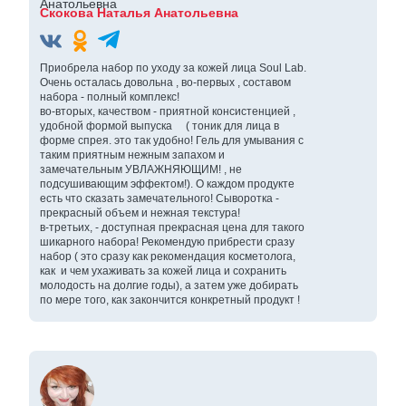
Скокова Наталья Анатольевна
Приобрела набор по уходу за кожей лица Soul Lab.
Очень осталась довольна , во-первых , составом
набора - полный комплекс!
во-вторых, качеством - приятной консистенцией ,
удобной формой выпуска ( тоник для лица в
форме спрея. это так удобно! Гель для умывания с
таким приятным нежным запахом и
замечательным УВЛАЖНЯЮЩИМ! , не
подсушивающим эффектом!). О каждом продукте
есть что сказать замечательного! Сыворотка -
прекрасный объем и нежная текстура!
в-третьих, - доступная прекрасная цена для такого
шикарного набора! Рекомендую прибрести сразу
набор ( это сразу как рекомендация косметолога,
как и чем ухаживать за кожей лица и сохранить
молодость на долгие годы), а затем уже добирать
по мере того, как закончится конкретный продукт !