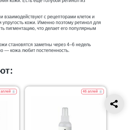
ния кожи. Есть ещё голубой ретинол из
и взаимодействуют с рецепторами клеток и
и упругость кожи. Именно поэтому ретинол для
ить пигментацию, что делает его популярным
ожи становятся заметны через 4–6 недель
но — кожа любит постепенность.
ют:
 аплей
46 аплей