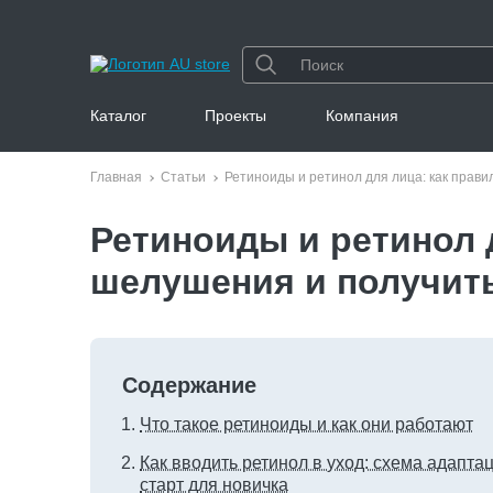
Каталог
Проекты
Компания
Главная
Статьи
Ретиноиды и ретинол для лица: как прав
Ретиноиды и ретинол 
шелушения и получить
Содержание
Что такое ретиноиды и как они работают
Как вводить ретинол в уход: схема адапта
старт для новичка