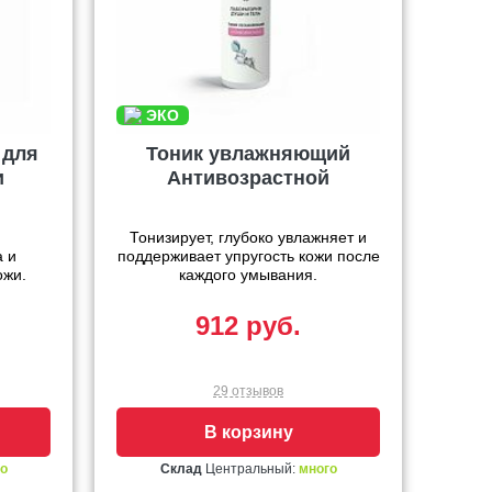
 для
Тоник увлажняющий
и
Антивозрастной
Тонизирует, глубоко увлажняет и
 и
поддерживает упругость кожи после
ожи.
каждого умывания.
912 руб.
29 отзывов
В корзину
о
Склад
Центральный:
много