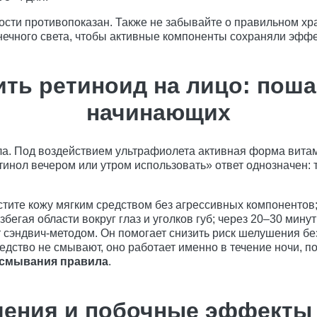
сти противопоказан. Также не забывайте о правильном хра
нечного света, чтобы активные компоненты сохраняли эффе
ить ретиноид на лицо: поша
начинающих
а. Под воздействием ультрафиолета активная форма витам
етинол вечером или утром использовать» ответ однозначен: 
тите кожу мягким средством без агрессивных компонентов
збегая области вокруг глаз и уголков губ; через 20–30 ми
эндвич-методом. Он помогает снизить риск шелушения без 
редство не смывают, оно работает именно в течение ночи, п
 смывания правила
.
шения и побочные эффекты 