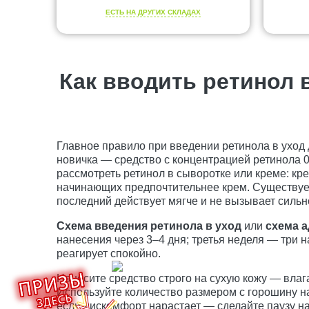
ЕСТЬ НА ДРУГИХ СКЛАДАХ
Как вводить ретинол 
Главное правило при введении ретинола в уход
новичка — средство с концентрацией ретинола 0
рассмотреть ретинол в сыворотке или креме: кр
начинающих предпочтительнее крем. Существует 
последний действует мягче и не вызывает сильн
Схема введения ретинола в уход
или
схема а
нанесения через 3–4 дня; третья неделя — три 
реагирует спокойно.
Наносите средство строго на сухую кожу — влаг
Используйте количество размером с горошину на
если дискомфорт нарастает — сделайте паузу на