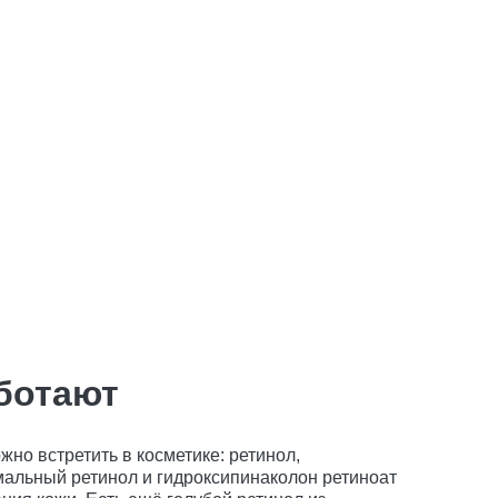
аботают
но встретить в косметике: ретинол,
мальный ретинол и гидроксипинаколон ретиноат