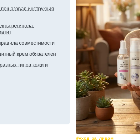
: пошаговая инструкция
кты ретинола:
матит
 правила совместимости
щитный крем обязателен
разных типов кожи и
#уход_за_лицом