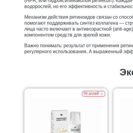
(HPR, или гидроксипинаколон ретиноат). Каждая
водорослей, но его эффективность и стабильнос
Механизм действия ретиноидов связан со спосо
помогают поддерживать синтез коллагена — стру
лица часто включают в антивозрастной (anti-age
компонентом средств для зрелой кожи.
Важно понимать: результат от применения рети
регулярного использования. А выраженный эффе
Эк
59 аплей