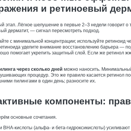
ражения и ретиноевый дер
й этап. Лёгкое шелушение в первые 2–3 недели говорит о 
ый дерматит, — сигнал пересмотреть подход.
йте с минимальной концентрации; используйте ретиноид че
ретиноида уделите внимание восстановлению барьера — по
шо помогает укрепить защитный слой. Если же ретинол жже
илинга через сколько дней
можно наносить. Минимальный
лушивающих процедур. Это же правило касается ретинол п
шними пилингами в один день; разносите их.
 активные компоненты: пра
ерём основные сочетания.
и BHA-кислоты (альфа- и бета-гидроксикислоты) усиливают