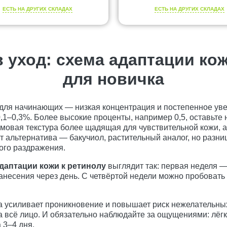
ЕСТЬ НА ДРУГИХ СКЛАДАХ
ЕСТЬ НА ДРУГИХ СКЛАДАХ
в уход: схема адаптации ко
для новичка
 для начинающих — низкая концентрация и постепенное ув
,1–0,3%. Более высокие проценты, например 0,5, оставьте 
емовая текстура более щадящая для чувствительной кожи, 
альтернатива — бакучиол, растительный аналог, но разниц
ого раздражения.
даптации кожи к ретинолу
выглядит так: первая неделя —
нанесения через день. С четвёртой недели можно пробовать
а усиливает проникновение и повышает риск нежелательных
 всё лицо. И обязательно наблюдайте за ощущениями: лёгк
 3–4 дня.