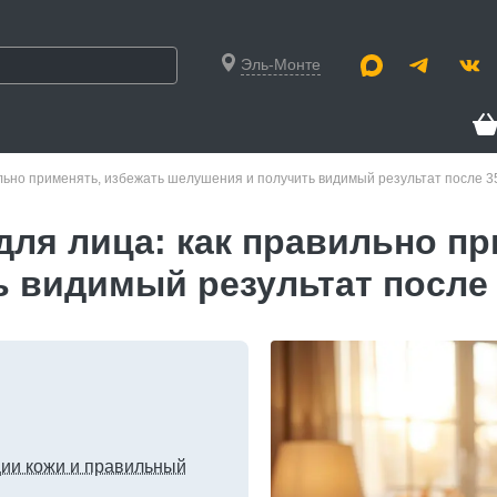
Эль-Монте
ильно применять, избежать шелушения и получить видимый результат после 3
для лица: как правильно пр
 видимый результат после
ции кожи и правильный