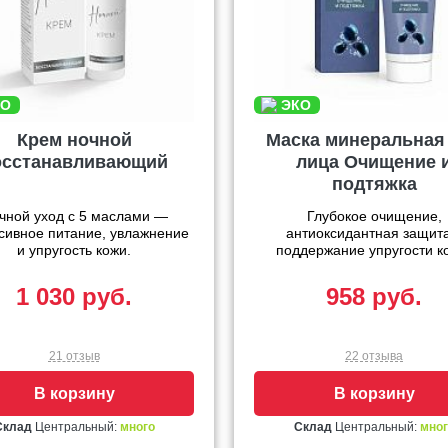
Крем ночной
Маска минеральная
осстанавливающий
лица Очищение 
подтяжка
чной уход с 5 маслами —
Глубокое очищение,
сивное питание, увлажнение
антиоксидантная защита
и упругость кожи.
поддержание упругости к
1 030 руб.
958 руб.
21 отзыв
22 отзыва
В корзину
В корзину
Склад
Центральный:
много
Склад
Центральный:
мног