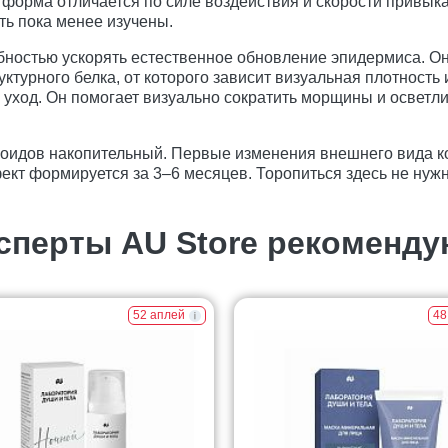
 форма отличается по силе воздействия и скорости привыка
ть пока менее изучены.
бностью ускорять естественное обновление эпидермиса. Он
ктурного белка, от которого зависит визуальная плотность 
) уход. Он помогает визуально сократить морщины и осветл
ноидов накопительный. Первые изменения внешнего вида к
кт формируется за 3–6 месяцев. Торопиться здесь не нуж
сперты AU Store рекоменду
52 аплей
48