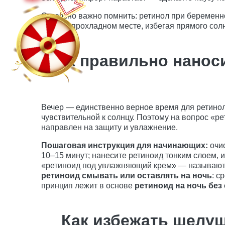
Отдельно важно помнить: ретинол при беременно
тёмном прохладном месте, избегая прямого сол
Как правильно нанос
Вечер — единственно верное время для ретинол
чувствительной к солнцу. Поэтому на вопрос «р
направлен на защиту и увлажнение.
Пошаговая инструкция для начинающих:
очис
10–15 минут; нанесите ретиноид тонким слоем, и
«ретиноид под увлажняющий крем» — называют с
ретиноид смывать или оставлять на ночь
: с
принцип лежит в основе
ретиноид на ночь без
Как избежать шелу