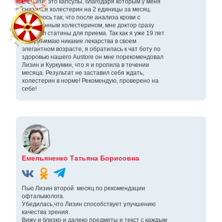
L-Lysine, это капсулы, благодаря которым у меня
снизился холестерин на 2 единицы за месяц.
Случилось так, что после анализа крови с
повышенным холестерином, мне доктор сразу
выписал статины для приема. Так как я уже 19 лет
не принимаю никакие лекарства в своем
элегантном возрасте, я обратилась к чат боту по
здоровью нашего Austore он мне порекомендовал
Лизин и Куркумин, что я и пропила в течении
месяца. Результат не заставил себя ждать,
холестерин в норме! Рекомендую, проверено на
себе!
Емельяненко Татьяна Борисовна
Пью Лизин второй месяц по рекомендации
офтальмолога.
Убедилась,что Лизин способствует улучшению
качества зрения.
Вижу и близко и далеко предметы и текст с каждым