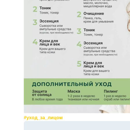
#уход_за_лицом