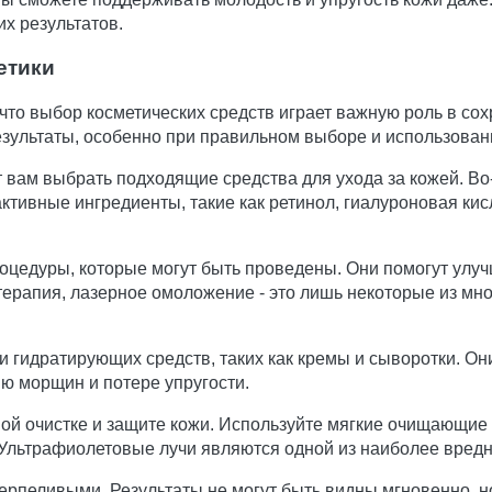
х результатов.
етики
 что выбор косметических средств играет важную роль в сох
езультаты, особенно при правильном выборе и использован
 вам выбрать подходящие средства для ухода за кожей. Во
ктивные ингредиенты, такие как ретинол, гиалуроновая кис
цедуры, которые могут быть проведены. Они помогут улучши
отерапия, лазерное омоложение - это лишь некоторые из м
 гидратирующих средств, таких как кремы и сыворотки. Он
ию морщин и потере упругости.
ной очистке и защите кожи. Используйте мягкие очищающие
 Ультрафиолетовые лучи являются одной из наиболее вред
терпеливыми. Результаты не могут быть видны мгновенно, н