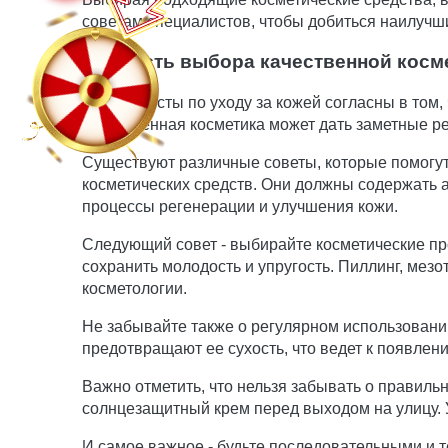
советам специалистов, чтобы добиться наилучши
Важность выбора качественной косм
Специалисты по уходу за кожей согласны в том,
Качественная косметика может дать заметные р
Существуют различные советы, которые помогут
косметических средств. Они должны содержать а
процессы регенерации и улучшения кожи.
Следующий совет - выбирайте косметические про
сохранить молодость и упругость. Пиллинг, мез
косметологии.
Не забывайте также о регулярном использовании
предотвращают ее сухость, что ведет к появлен
Важно отметить, что нельзя забывать о правиль
солнцезащитный крем перед выходом на улицу.
И самое важное - будьте последовательными и 