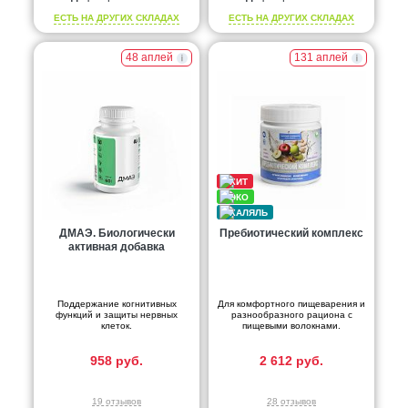
ЕСТЬ НА ДРУГИХ СКЛАДАХ
ЕСТЬ НА ДРУГИХ СКЛАДАХ
48 аплей
131 аплей
ДМАЭ. Биологически
Пребиотический комплекс
активная добавка
Поддержание когнитивных
Для комфортного пищеварения и
функций и защиты нервных
разнообразного рациона с
клеток.
пищевыми волокнами.
958 руб.
2 612 руб.
19 отзывов
28 отзывов