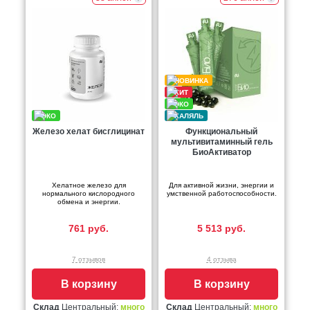
Железо хелат бисглицинат
Функциональный
мультивитаминный гель
БиоАктиватор
Хелатное железо для
Для активной жизни, энергии и
нормального кислородного
умственной работоспособности.
обмена и энергии.
761 руб.
5 513 руб.
7 отзывов
4 отзыва
В корзину
В корзину
Склад
Центральный:
много
Склад
Центральный:
много