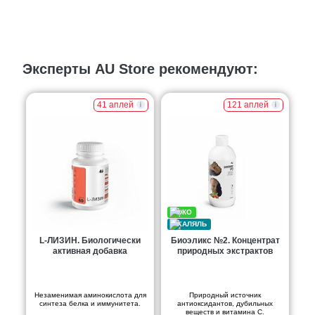
Эксперты AU Store рекомендуют:
41 аплей
121 аплей
L-ЛИЗИН. Биологически
Биоэликс №2. Концентрат
активная добавка
природных экстрактов
Незаменимая аминокислота для
Природный источник
синтеза белка и иммунитета.
антиоксидантов, дубильных
веществ и витамина С.