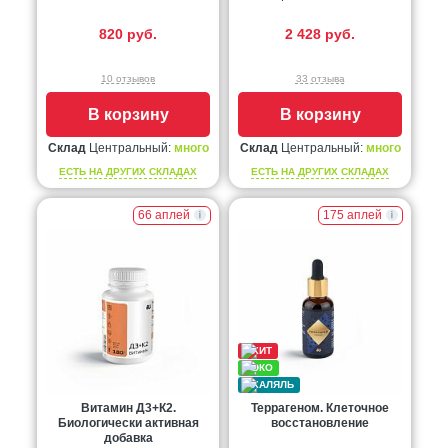
820 руб.
2 428 руб.
10 отзывов
33 отзыва
В корзину
В корзину
Склад
Центральный:
много
Склад
Центральный:
много
ЕСТЬ НА ДРУГИХ СКЛАДАХ
ЕСТЬ НА ДРУГИХ СКЛАДАХ
66 аплей
175 аплей
Витамин Д3+К2.
Террагеном. Клеточное
Биологически активная
восстановление
добавка