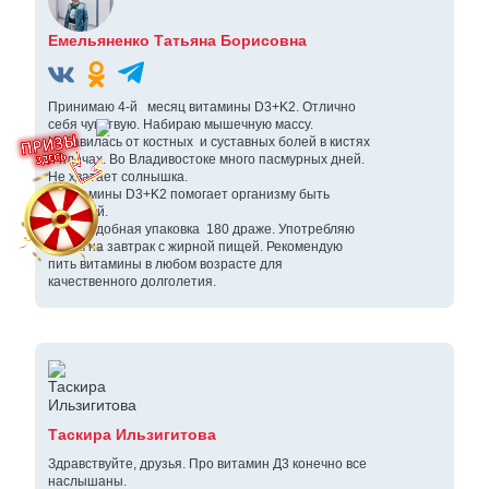
Емельяненко Татьяна Борисовна
Принимаю 4-й месяц витамины D3+K2. Отлично
себя чувствую. Набираю мышечную массу.
Избавилась от костных и суставных болей в кистях
и плечах. Во Владивостоке много пасмурных дней.
Не хватает солнышка.
А витамины D3+K2 помогает организму быть
активной.
Очень удобная упаковка 180 драже. Употребляю
утром на завтрак с жирной пищей. Рекомендую
пить витамины в любом возрасте для
качественного долголетия.
Таскира Ильзигитова
Здравствуйте, друзья. Про витамин Д3 конечно все
наслышаны.