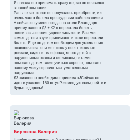
Я начала его принимать сразу же, как он появился
в нашей компании.
Раньше как-то все не получалось приобрести, и я
очень часто болела простудными заболеванияии.
А сейчас он у меня всегда на столе.Благодаря
приему нашего Д3 + К2 я перестала болеть,
появилась энергия, укрепились кости. Вся моя
семья, дети и внуки принимают, и тоже перестали
болеть. Еще он детям необходим для укрепления
позвоночника, они же в школу носят тяжелые
рюкзаки, сидят в телефонах, много детей с
нарушениями осанки и сколиозом, витамин
помогает детям также учиться хорошо, помогает
нашему мозгу справляться умственными
нагрузками.
Д3 жизненно необходимо принимать!Сейчас он
идет в упаковке 180 штук!Рекомендую всем, пейте и
будьте здоровы!
Бирюкова Валерия