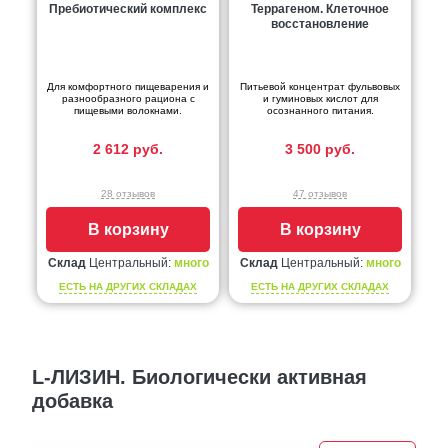
Пребиотический комплекс
Террагеном. Клеточное
восстановление
Для комфортного пищеварения и
Питьевой концентрат фульвовых
разнообразного рациона с
и гуминовых кислот для
пищевыми волокнами.
осознанного питания.
2 612 руб.
3 500 руб.
28 отзывов
47 отзывов
В корзину
В корзину
Склад
Центральный:
много
Склад
Центральный:
много
ЕСТЬ НА ДРУГИХ СКЛАДАХ
ЕСТЬ НА ДРУГИХ СКЛАДАХ
L-ЛИЗИН. Биологически активная
добавка