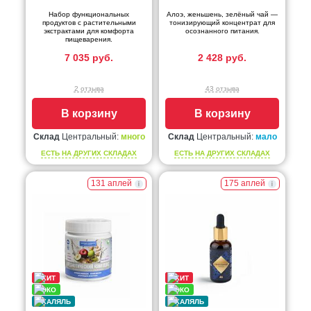
Набор функциональных
Алоэ, женьшень, зелёный чай —
продуктов с растительными
тонизирующий концентрат для
экстрактами для комфорта
осознанного питания.
пищеварения.
7 035 руб.
2 428 руб.
2 отзыва
43 отзыва
В корзину
В корзину
Склад
Центральный:
много
Склад
Центральный:
мало
ЕСТЬ НА ДРУГИХ СКЛАДАХ
ЕСТЬ НА ДРУГИХ СКЛАДАХ
131 аплей
175 аплей