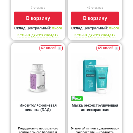
7 отзывов
47 отзывов
В корзину
В корзину
Склад
Центральный:
много
Склад
Центральный:
много
ЕСТЬ НА ДРУГИХ СКЛАДАХ
ЕСТЬ НА ДРУГИХ СКЛАДАХ
62 аплей
65 аплей
Инозитол+фолиевая
Маска реконструирующая
кислота (БАД)
антивозрастная
Поддержание нормального
Энзимный пилинг с диатомовыми
гормонального баланса и
водорослями — гладкость,