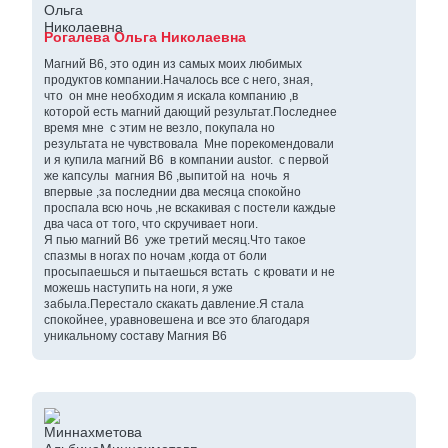
Рогалева Ольга Николаевна
Магний В6, это один из самых моих любимых
продуктов компании.Началось все с него, зная,
что он мне необходим я искала компанию ,в
которой есть магний дающий результат.Последнее
время мне с этим не везло, покупала но
результата не чувствовала Мне порекомендовали
и я купила магний В6 в компании austor. с первой
же капсулы магния В6 ,выпитой на ночь я
впервые ,за последнии два месяца спокойно
проспала всю ночь ,не вскакивая с постели каждые
два часа от того, что скручивает ноги.
Я пью магний В6 уже третий месяц.Что такое
спазмы в ногах по ночам ,когда от боли
просыпаешься и пытаешься встать с кровати и не
можешь наступить на ноги, я уже
забыла.Перестало скакать давление.Я стала
спокойнее, уравновешена и все это благодаря
уникальному составу Магния В6