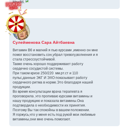
Mg+B6.
Сулейменова Сара Айтбаевна
Витамин В6 и магний я пью курсами ,именно он мне
помог восстановить сон,убрал тревогу,волнения и я
стала стрессоустойчивой.
Также очень хорошо поддерживает работу
сердечно сосудистой системы.
При таком кризе 250/220 мм.рт.ст и 110
пульс,данные ЭКГ И ЭХО показывает работу
сердечного ритма в норме.Это благодаря нашей
продукции.
Во время консультации врача терапевта я
проговорила ,что пропиваю курсами витамины и
нашу продукцию и показала витамины.Она
подтвердила о необходимости их принятия.
Поэтому Вы так спокойны в вашем положении.
Я горжусь,что у меня есть под рукой мои любимые
витамины,они мне очень помогают.