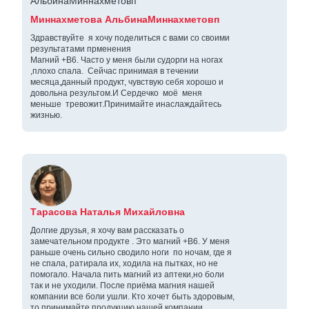
Миннахметова АльбинаМиннахметовп
Здравствуйте я хочу поделиться с вами со своими
результатами прменения
Магний +В6. Часто у меня были судорги на ногах
,плохо спала. Сейчас принимая в течении
месяца,данный продукт, чувствую себя хорошо и
довольна результом.И Сердечко моё меня
меньше тревожит.Принимайте инаслаждайтесь
жизнью.
Тарасова Наталья Михайловна
Долгие друзья, я хочу вам рассказать о
замечательном продукте . Это магний +В6. У меня
раньше очень сильно сводило ноги по ночам, где я
не спала, ратирала их, ходила на пытках, но не
помогало. Начала пить магний из аптеки,но боли
так и не уходили. После приёма магния нашей
компании все боли ушли. Кто хочет быть здоровым,
то принимайте продукцию нашей компании.