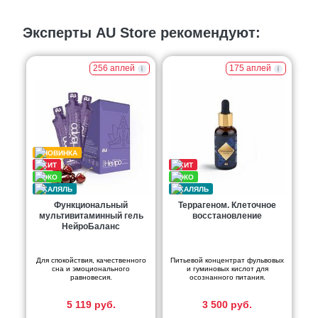
Эксперты AU Store рекомендуют:
256 аплей
175 аплей
Функциональный
Террагеном. Клеточное
мультивитаминный гель
восстановление
НейроБаланс
Для спокойствия, качественного
Питьевой концентрат фульвовых
сна и эмоционального
и гуминовых кислот для
равновесия.
осознанного питания.
5 119 руб.
3 500 руб.