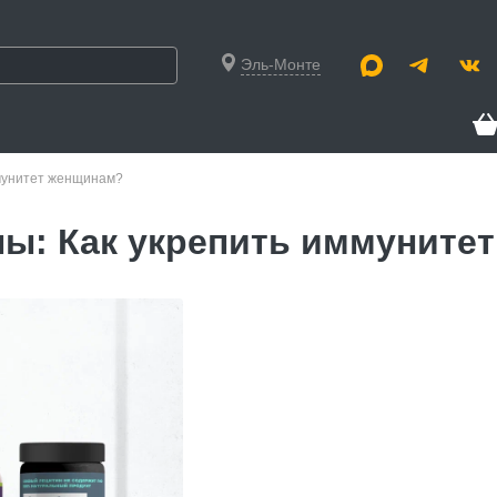
Эль-Монте
ммунитет женщинам?
лы: Как укрепить иммуните