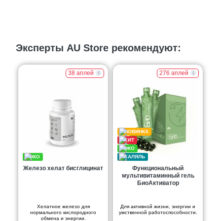
Эксперты AU Store рекомендуют:
38 аплей
276 аплей
Железо хелат бисглицинат
Функциональный
мультивитаминный гель
БиоАктиватор
Хелатное железо для
Для активной жизни, энергии и
нормального кислородного
умственной работоспособности.
обмена и энергии.