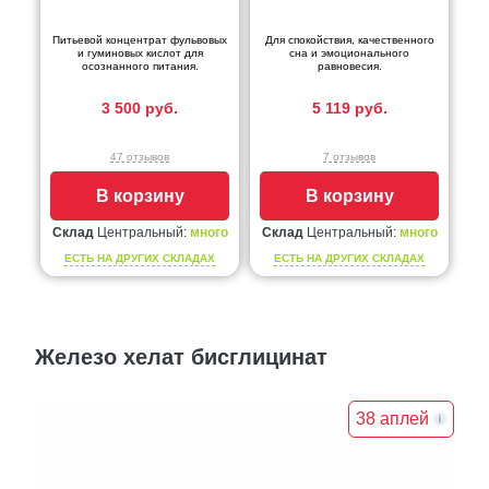
Питьевой концентрат фульвовых
Для спокойствия, качественного
и гуминовых кислот для
сна и эмоционального
осознанного питания.
равновесия.
3 500 руб.
5 119 руб.
47 отзывов
7 отзывов
В корзину
В корзину
Склад
Центральный:
много
Склад
Центральный:
много
ЕСТЬ НА ДРУГИХ СКЛАДАХ
ЕСТЬ НА ДРУГИХ СКЛАДАХ
Железо хелат бисглицинат
38 аплей