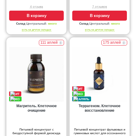
4 отзыва
7 отзывов
В корзину
В корзину
Склад
Центральный:
много
Склад
Центральный:
много
ЕСТЬ НА ДРУГИХ СКЛАДАХ
ЕСТЬ НА ДРУГИХ СКЛАДАХ
111 аплей
175 аплей
Магритель. Клеточное
Террагеном. Клеточное
очищение
восстановление
Питьевой концентрат с
Питьевой концентрат фульвовых и
биодоступной формой диоксида
гуминовых кислот для осознанного