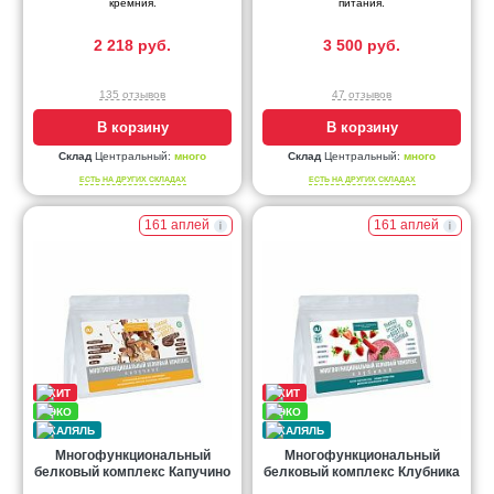
кремния.
питания.
2 218 руб.
3 500 руб.
135 отзывов
47 отзывов
В корзину
В корзину
Склад
Центральный:
много
Склад
Центральный:
много
ЕСТЬ НА ДРУГИХ СКЛАДАХ
ЕСТЬ НА ДРУГИХ СКЛАДАХ
161 аплей
161 аплей
Многофункциональный
Многофункциональный
белковый комплекс Капучино
белковый комплекс Клубника