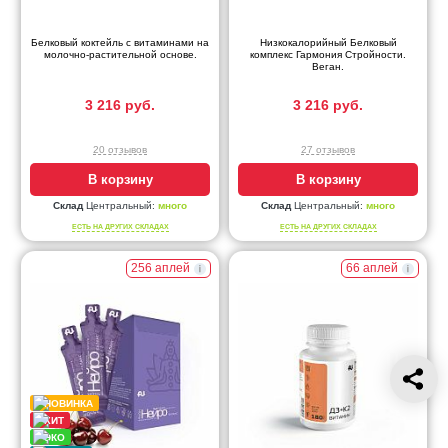
Белковый коктейль с витаминами на
Низкокалорийный Белковый
молочно-растительной основе.
комплекс Гармония Стройности.
Веган.
3 216 руб.
3 216 руб.
20 отзывов
27 отзывов
В корзину
В корзину
Склад
Центральный:
много
Склад
Центральный:
много
ЕСТЬ НА ДРУГИХ СКЛАДАХ
ЕСТЬ НА ДРУГИХ СКЛАДАХ
256 аплей
66 аплей