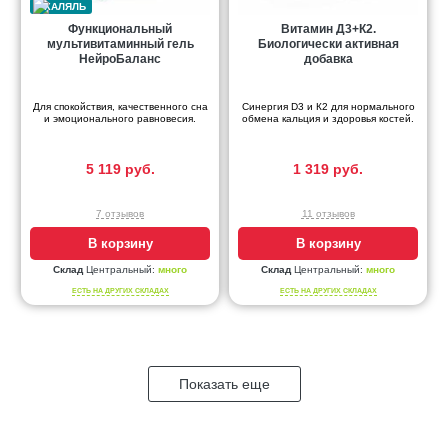
Функциональный
Витамин Д3+К2.
мультивитаминный гель
Биологически активная
НейроБаланс
добавка
Для спокойствия, качественного сна
Синергия D3 и К2 для нормального
и эмоционального равновесия.
обмена кальция и здоровья костей.
5 119 руб.
1 319 руб.
7 отзывов
11 отзывов
В корзину
В корзину
Склад
Центральный:
много
Склад
Центральный:
много
ЕСТЬ НА ДРУГИХ СКЛАДАХ
ЕСТЬ НА ДРУГИХ СКЛАДАХ
Показать еще