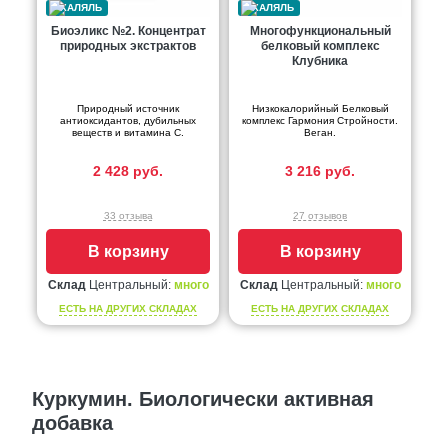
Биоэликс №2. Концентрат
Многофункциональный
природных экстрактов
белковый комплекс
Клубника
Природный источник
Низкокалорийный Белковый
антиоксидантов, дубильных
комплекс Гармония Стройности.
веществ и витамина С.
Веган.
2 428 руб.
3 216 руб.
33 отзыва
27 отзывов
В корзину
В корзину
Склад
Центральный:
много
Склад
Центральный:
много
ЕСТЬ НА ДРУГИХ СКЛАДАХ
ЕСТЬ НА ДРУГИХ СКЛАДАХ
Куркумин. Биологически активная
добавка