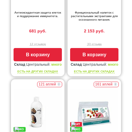
Антиоксидантная защита клеток
Функциональный напиток с
и поддержание иммунитета.
растительными экстрактами для
осознанного питания.
681 руб.
2 153 руб.
12 отзывов
33 отзыва
В корзину
В корзину
Склад
Центральный:
много
Склад
Центральный:
много
ЕСТЬ НА ДРУГИХ СКЛАДАХ
ЕСТЬ НА ДРУГИХ СКЛАДАХ
121 аплей
161 аплей