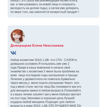
набор ( это сразу как рекомендация косметолога,
как и чем ухаживать за кожей лица и сохранить
молодость на долгие годы), а затем уже добирать
по мере того, как закончится конкретный продукт !
Доморацкая Елена Николаевна
Набор косметики SOUL LAB- это СПА - САЛОН в
домашних условиях.Я пользуюсь уже уже 2
года.Придя в нашу компанию я начала своё
знакомство с косметики.У меня была проблема на
коже лица последние годы шелушение и прыщи.
Лечение у дерматолога не помогало.Буквально
через месяц у меня пошло улучшение.Через пол
год у меня стало чистое лицо.Вы понимаете как это
для женщины важно в любом возрасте.Попробуйте
и у ваше личико засияет как у меня.Набора хватает
на пол года.Экономно и хорошая цена.Лучший
подарок любой женщине.Подходит для любого
возраста и кожи.SOUL LAB-ЭТО ЛУЧШЕЕ!!! МНЕ 53г