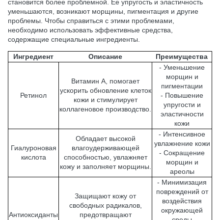
становится более проблемной. Ее упругость и эластичность
уменьшаются, возникают морщины, пигментация и другие
проблемы. Чтобы справиться с этими проблемами,
необходимо использовать эффективные средства,
содержащие специальные ингредиенты.
Ингредиент
Описание
Преимущества
- Уменьшение
морщин и
Витамин А, помогает
пигментации
ускорить обновление клеток
Ретинол
- Повышение
кожи и стимулирует
упругости и
коллагеновое производство.
эластичности
кожи
- Интенсивное
Обладает высокой
увлажнение кожи
Гиалуроновая
влагоудерживающей
- Сокращение
кислота
способностью, увлажняет
морщин и
кожу и заполняет морщины.
ареолы
- Минимизация
повреждений от
Защищают кожу от
воздействия
свободных радикалов,
окружающей
Антиоксиданты
предотвращают
среды