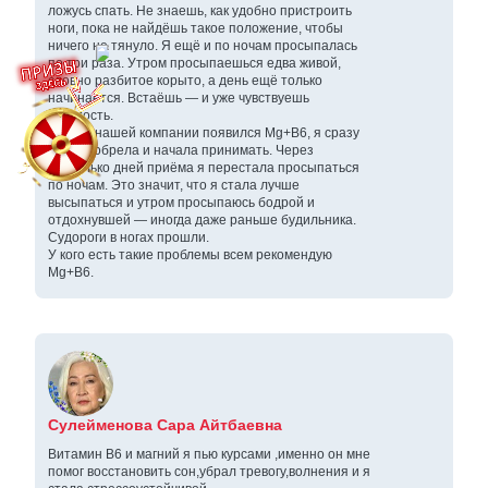
ложусь спать. Не знаешь, как удобно пристроить
ноги, пока не найдёшь такое положение, чтобы
ничего не тянуло. Я ещё и по ночам просыпалась
по три раза. Утром просыпаешься едва живой,
словно разбитое корыто, а день ещё только
начинается. Встаёшь — и уже чувствуешь
усталость.
Когда в нашей компании появился Mg+B6, я сразу
его приобрела и начала принимать. Через
несколько дней приёма я перестала просыпаться
по ночам. Это значит, что я стала лучше
высыпаться и утром просыпаюсь бодрой и
отдохнувшей — иногда даже раньше будильника.
Судороги в ногах прошли.
У кого есть такие проблемы всем рекомендую
Mg+B6.
Сулейменова Сара Айтбаевна
Витамин В6 и магний я пью курсами ,именно он мне
помог восстановить сон,убрал тревогу,волнения и я