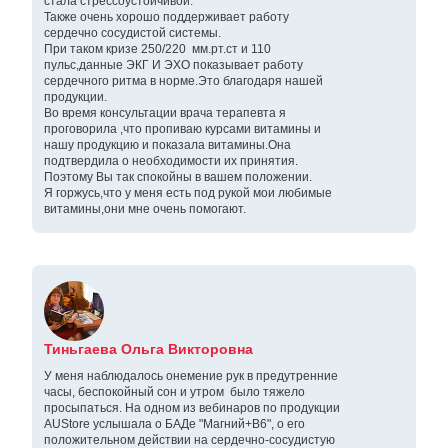
стала стрессоустойчивой.
Также очень хорошо поддерживает работу
сердечно сосудистой системы.
При таком кризе 250/220 мм.рт.ст и 110
пульс,данные ЭКГ И ЭХО показывает работу
сердечного ритма в норме.Это благодаря нашей
продукции.
Во время консультации врача терапевта я
проговорила ,что пропиваю курсами витамины и
нашу продукцию и показала витамины.Она
подтвердила о необходимости их принятия.
Поэтому Вы так спокойны в вашем положении.
Я горжусь,что у меня есть под рукой мои любимые
витамины,они мне очень помогают.
Тиньгаева Ольга Викторовна
У меня наблюдалось онемение рук в предутренние
часы, беспокойный сон и утром было тяжело
просыпаться. На одном из вебинаров по продукции
AUStore услышала о БАДе "Магний+В6", о его
положительном действии на сердечно-сосудистую