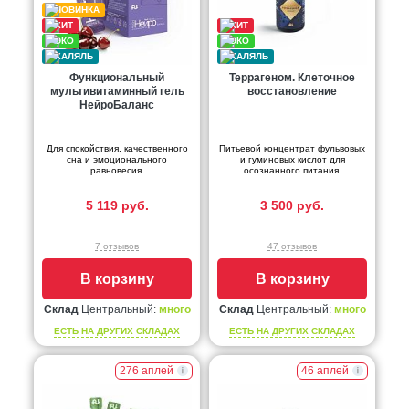
Функциональный
Террагеном. Клеточное
мультивитаминный гель
восстановление
НейроБаланс
Для спокойствия, качественного
Питьевой концентрат фульвовых
сна и эмоционального
и гуминовых кислот для
равновесия.
осознанного питания.
5 119 руб.
3 500 руб.
7 отзывов
47 отзывов
В корзину
В корзину
Склад
Центральный:
много
Склад
Центральный:
много
ЕСТЬ НА ДРУГИХ СКЛАДАХ
ЕСТЬ НА ДРУГИХ СКЛАДАХ
276 аплей
46 аплей