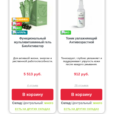
Функциональный
Тоник увлажняющий
мультивитаминный гель
Антивозрастной
БиоАктиватор
Для активной жизни, энергии и
Тонизирует, глубоко увлажняет и
умственной работоспособности.
поддерживает упругость кожи
после каждого умывания.
5 513 руб.
912 руб.
4 отзыва
29 отзывов
В корзину
В корзину
Склад
Центральный:
много
Склад
Центральный:
много
ЕСТЬ НА ДРУГИХ СКЛАДАХ
ЕСТЬ НА ДРУГИХ СКЛАДАХ