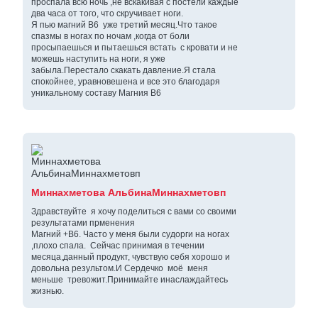
проспала всю ночь ,не вскакивая с постели каждые
два часа от того, что скручивает ноги.
Я пью магний В6 уже третий месяц.Что такое
спазмы в ногах по ночам ,когда от боли
просыпаешься и пытаешься встать с кровати и не
можешь наступить на ноги, я уже
забыла.Перестало скакать давление.Я стала
спокойнее, уравновешена и все это благодаря
уникальному составу Магния В6
Миннахметова АльбинаМиннахметовп
Здравствуйте я хочу поделиться с вами со своими
результатами прменения
Магний +В6. Часто у меня были судорги на ногах
,плохо спала. Сейчас принимая в течении
месяца,данный продукт, чувствую себя хорошо и
довольна результом.И Сердечко моё меня
меньше тревожит.Принимайте инаслаждайтесь
жизнью.