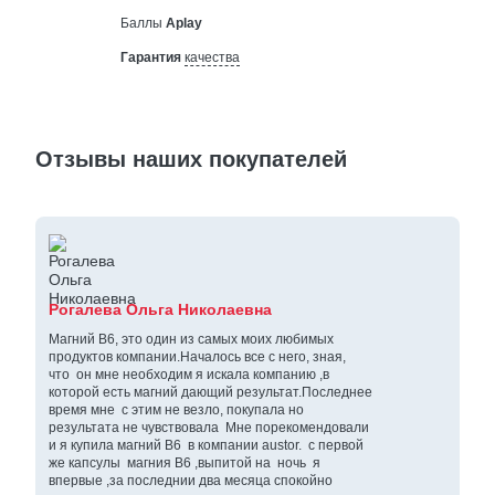
Баллы
Aplay
Гарантия
качества
Отзывы наших покупателей
Рогалева Ольга Николаевна
Магний В6, это один из самых моих любимых
продуктов компании.Началось все с него, зная,
что он мне необходим я искала компанию ,в
которой есть магний дающий результат.Последнее
время мне с этим не везло, покупала но
результата не чувствовала Мне порекомендовали
и я купила магний В6 в компании austor. с первой
же капсулы магния В6 ,выпитой на ночь я
впервые ,за последнии два месяца спокойно