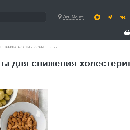
Эль-Монте
естерина: советы и рекомендации
ы для снижения холестерин