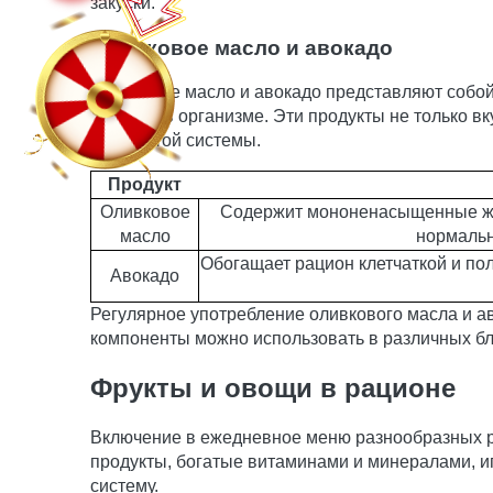
закуски.
Оливковое масло и авокадо
Оливковое масло и авокадо представляют собой
липидов в организме. Эти продукты не только 
сосудистой системы.
Продукт
Оливковое
Содержит мононенасыщенные жи
масло
нормальн
Обогащает рацион клетчаткой и п
Авокадо
Регулярное употребление оливкового масла и ав
компоненты можно использовать в различных блю
Фрукты и овощи в рационе
Включение в ежедневное меню разнообразных р
продукты, богатые витаминами и минералами, и
систему.