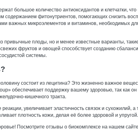
ержат большое количество антиоксидантов и клетчатки, чт
ким содержанием фитонутриентов, помогающих снизить вос
иками важных микроэлементов и витаминов, необходимых д
о привычные плоды, но и менее известные варианты, такие
свежих фруктов и овощей способствует созданию сбалансир
сосудистой системы.
ь?
а половину состоит из лецитина? Это жизненно важное веще
oup» обеспечивает поддержку вашему здоровью, так как он
желудочно-кишечного тракта.
 реакции, увеличивает эластичность связок и сухожилий, а
ливает плотность кожи, делая её более здоровой и упругой
оровье! Посмотрите отзывы о биокомплексе на нашем сайте