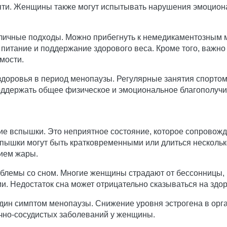
ти. Женщины также могут испытывать нарушения эмоционал
ичные подходы. Можно прибегнуть к немедикаментозным ме
питание и поддержание здорового веса. Кроме того, важн
мости.
доровья в период менопаузы. Регулярные занятия спортом,
оддержать общее физическое и эмоциональное благополучи
ие вспышки. Это неприятное состояние, которое сопровож
спышки могут быть кратковременными или длиться нескольк
ием жары.
лемы со сном. Многие женщины страдают от бессонницы, к
 Недостаток сна может отрицательно сказываться на здо
дин симптом менопаузы. Снижение уровня эстрогена в орг
ечно-сосудистых заболеваний у женщины.