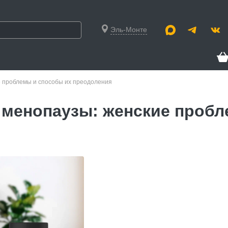
Эль-Монте
е проблемы и способы их преодоления
 менопаузы: женские пробл