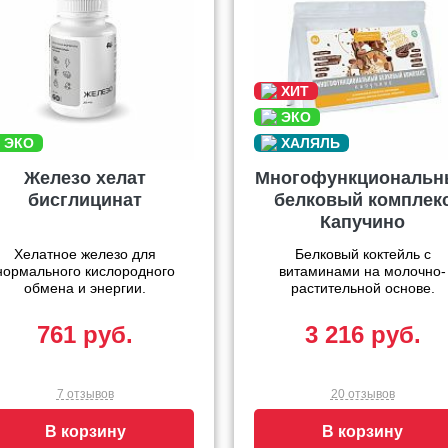
Железо хелат
Многофункциональн
бисглицинат
белковый комплек
Капучино
Хелатное железо для
Белковый коктейль с
нормального кислородного
витаминами на молочно-
обмена и энергии.
растительной основе.
761 руб.
3 216 руб.
7 отзывов
20 отзывов
В корзину
В корзину