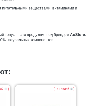
ая питательными веществами, витаминами и
ый тонус — это продукция под брендом
AuStore
.
00% натуральных компонентов!
ют:
лей
161 аплей