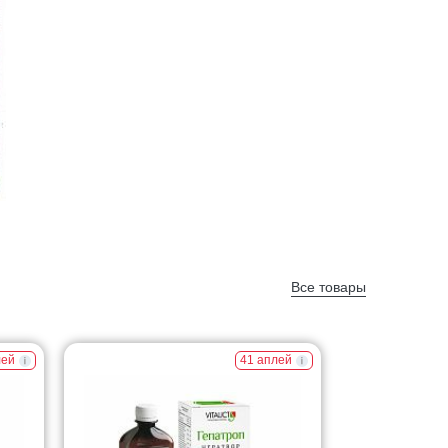
Все товары
лей
41 аплей