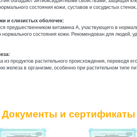
ротин обладают антиоксидантными свойствами, защищая кле
рмального состояния кожи, суставов и сосудистых стенок.
жи и слизистых оболочек:
ется предшественником витамина А, участвующего в нормал
ю нормального состояния кожи. Рекомендован для людей,
еза:
а из продуктов растительного происхождения, переводя ег
 железа в организме, особенно при растительном типе пи
Документы и сертификаты