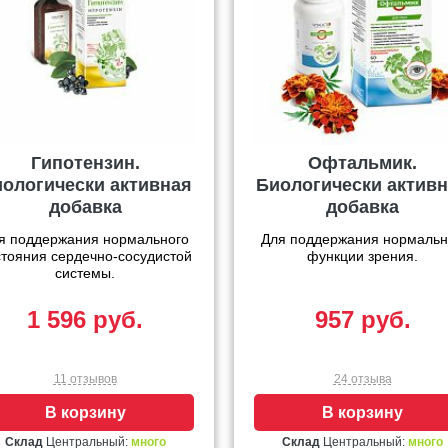
Гипотензин.
Офтальмик.
ологически активная
Биологически актив
добавка
добавка
я поддержания нормального
Для поддержания нормаль
стояния сердечно-сосудистой
функции зрения.
системы.
1 596 руб.
957 руб.
11 отзывов
24 отзыва
В корзину
В корзину
Склад
Центральный:
много
Склад
Центральный:
много