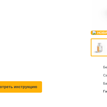
Бе
С
Б
отреть инструкцию
Г