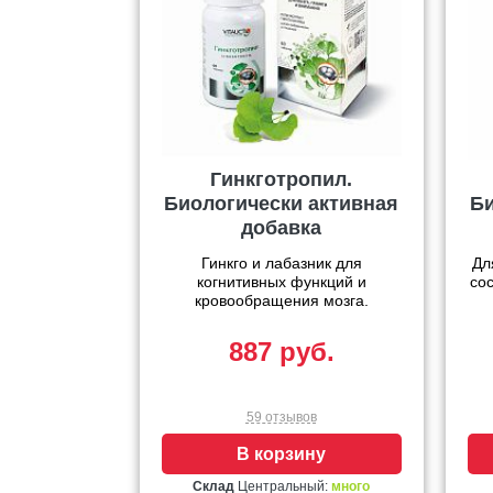
Гинкготропил.
Биологически активная
Би
добавка
Гинкго и лабазник для
Дл
когнитивных функций и
со
кровообращения мозга.
887 руб.
59 отзывов
В корзину
Склад
Центральный:
много